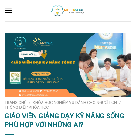
Skip
to
content
TRANG CHỦ
/
KHÓA HỌC NGHIỆP VỤ DÀNH CHO NGƯỜI LỚN
/
THÔNG ĐIỆP KHÓA HỌC
GIÁO VIÊN GIẢNG DẠY KỸ NĂNG SỐNG
PHÙ HỢP VỚI NHỮNG AI?