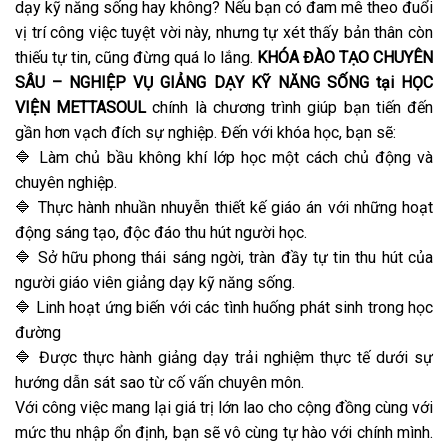
dạy kỹ năng sống hay không? Nếu bạn có đam mê theo đuổi
vị trí công việc tuyệt vời này, nhưng tự xét thấy bản thân còn
thiếu tự tin, cũng đừng quá lo lắng.
KHÓA ĐÀO TẠO CHUYÊN
SÂU – NGHIỆP VỤ GIẢNG DẠY KỸ NĂNG SỐNG tại HỌC
VIỆN METTASOUL
chính là chương trình giúp bạn tiến đến
gần hơn vạch đích sự nghiệp. Đến với khóa học, bạn sẽ:
🔷 Làm chủ bầu không khí lớp học một cách chủ động và
chuyên nghiệp.
🔷 Thực hành nhuần nhuyễn thiết kế giáo án với những hoạt
động sáng tạo, độc đáo thu hút người học.
🔷 Sở hữu phong thái sáng ngời, tràn đầy tự tin thu hút của
người giáo viên giảng dạy kỹ năng sống.
🔷 Linh hoạt ứng biến với các tình huống phát sinh trong học
đường
🔷 Được thực hành giảng dạy trải nghiệm thực tế dưới sự
hướng dẫn sát sao từ cố vấn chuyên môn.
Với công việc mang lại giá trị lớn lao cho cộng đồng cùng với
mức thu nhập ổn định, bạn sẽ vô cùng tự hào với chính mình.