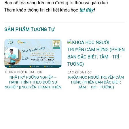
Bạn sẽ tỏa sáng trên con đường tri thức và giáo dục.
Tham khảo thông tin chi tiết khóa học
tại đây
!
SẢN PHẨM TƯƠNG TỰ
THÔNG ĐIỆP KHÓA HỌC
CÁC KHÓA HỌC
NHẬT KÝ HƯỚNG NGHIỆP –
KHÓA HỌC NGƯỜI TRUYỀN CẢM
HÀNH TRÌNH THEO ĐUỔI SỰ
HỨNG (PHIÊN BẢN ĐẶC BIỆT:
NGHIỆP || NGUYỄN THANH THIÊN
TÂM – TRÍ – TƯỚNG)