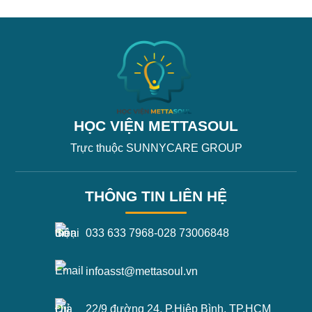
HỌC VIỆN METTASOUL
Trực thuộc SUNNYCARE GROUP
THÔNG TIN LIÊN HỆ
033 633 7968
-
028 73006848
infoasst@mettasoul.vn
22/9 đường 24, P.Hiệp Bình, TP.HCM