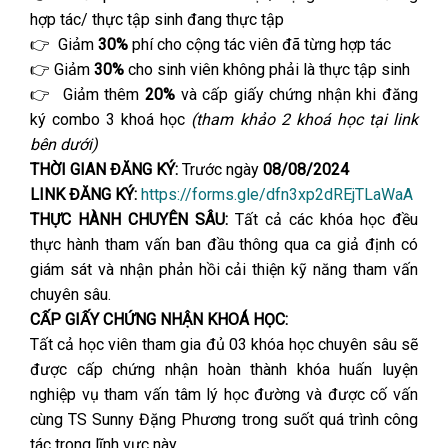
hợp tác/ thực tập sinh đang thực tập
👉 Giảm
30%
phí cho cộng tác viên đã từng hợp tác
👉 Giảm
30%
cho sinh viên không phải là thực tập sinh
👉 Giảm thêm
20%
và cấp giấy chứng nhận khi đăng
ký combo 3 khoá học
(tham khảo 2 khoá học tại link
bên dưới)
THỜI GIAN ĐĂNG KÝ:
Trước ngày
08/08/2024
LINK ĐĂNG KÝ:
https://forms.gle/dfn3xp2dREjTLaWaA
THỰC HÀNH CHUYÊN SÂU:
Tất cả các khóa học đều
thực hành tham vấn ban đầu thông qua ca giả định có
giám sát và nhận phản hồi cải thiện kỹ năng tham vấn
chuyên sâu.
CẤP GIẤY CHỨNG NHẬN KHOÁ HỌC:
Tất cả học viên tham gia đủ 03 khóa học chuyên sâu sẽ
được cấp chứng nhận hoàn thành khóa huấn luyện
nghiệp vụ tham vấn tâm lý học đường và được cố vấn
cùng TS Sunny Đặng Phương trong suốt quá trình công
tác trong lĩnh vực này.