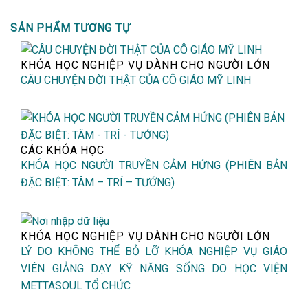
SẢN PHẨM TƯƠNG TỰ
KHÓA HỌC NGHIỆP VỤ DÀNH CHO NGƯỜI LỚN
CÂU CHUYỆN ĐỜI THẬT CỦA CÔ GIÁO MỸ LINH
CÁC KHÓA HỌC
KHÓA HỌC NGƯỜI TRUYỀN CẢM HỨNG (PHIÊN BẢN
ĐẶC BIỆT: TÂM – TRÍ – TƯỚNG)
KHÓA HỌC NGHIỆP VỤ DÀNH CHO NGƯỜI LỚN
LÝ DO KHÔNG THỂ BỎ LỠ KHÓA NGHIỆP VỤ GIÁO
VIÊN GIẢNG DẠY KỸ NĂNG SỐNG DO HỌC VIỆN
METTASOUL TỔ CHỨC