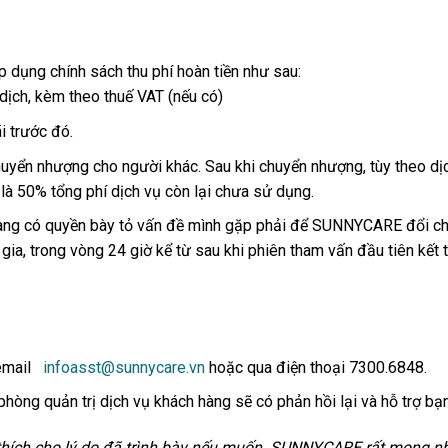
ụng chính sách thu phí hoàn tiền như sau:
dịch, kèm theo thuế VAT (nếu có)
i trước đó.
uyển nhượng cho người khác. Sau khi chuyển nhượng, tùy theo dịc
là 50% tổng phí dịch vụ còn lại chưa sử dụng.
hàng có quyền bày tỏ vấn đề mình gặp phải để SUNNYCARE đổi ch
a, trong vòng 24 giờ kể từ sau khi phiên tham vấn đầu tiên kết t
a email
infoasst@sunnycare.vn
hoặc qua điện thoại 7300.6848.
hòng quản trị dịch vụ khách hàng sẽ có phản hồi lại và hỗ trợ bạn
i thích cho lý do đã trình bày nếu muốn. SUNNYCARE rất mong 