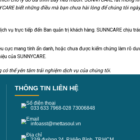
YCARE biết những điều mà bạn chưa hài lòng để chúng tôi ngày
h vụ trực tiếp đến Ban quản trị khách hàng. SUNNCARE chịu trác
u cực mang tính ẩn danh, hoặc chưa được kiểm chứng làm rõ dưới
g hiệu của SUNNYCARE.
có thể yên tâm trải nghiệm dịch vụ của chúng tôi.
THÔNG TIN LIÊN HỆ
033 633 7968
-
028 73006848
infoasst@mettasoul.vn
22/9 đường 24, P.Hiệp Bình, TP.HCM