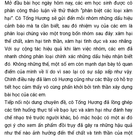
Mở đầu bài học ngày hôm nay, các em học sinh được cô
phân công thảo luận về thử thách “phân biệt các loại xâm
hại”. Cô Tống Hương sẽ gửi đến mỗi nhóm những dấu hiệu
cảnh báo mà ta cần biết, sau đó nhiệm vụ của các em là
phân loại chúng vào một trong bốn nhóm sau đây: xâm hại
thể chất, xâm hại tinh thần, xâm hại tình dục và xao nhãng.
Với sự cộng tác hiệu quả khi làm việc nhóm, các em đã
nhanh chóng phân loại chính xác những dấu hiệu nhận biết
đó. Không những thế, một số em còn mạnh dạn bày tỏ quan
điểm của mình về lí do vì sao lại có sự sắp xếp như vậy.
Chính điều này đã làm cô Hương cũng như các thầy cô hỗ trợ
tiết học cảm thấy vô cùng phấn khởi bởi tinh thần xây dựng
bài học của các em.
Tiếp nối nội dung chuyên đề, cô Tống Hương đã lồng ghép
các tình huống thực tế về bạo lực và xâm hại như đánh hay
chế nhạo trẻ trước người khác, bỏ mặc hoặc có một ai đó
gợi ý cho xem ấn phẩm đồi trụy đã gây ra những hậu quả
như thế nào ảnh hưởng đến thể chất và tinh thần của một