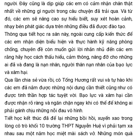
người. Đây cũng là dịp giúp các em có cảm nhận chân thật
nhất về những gì người trong câu chuyện đã trải qua. Và từ
đó, các em sẽ nâng cao sự hiểu biết, suy xét hoàn cảnh,
nhạy bén phát giác dựa trên những điều đã được đào tạo.
Thông qua tiết học ra sân này, ngoài cung cấp kiến thức để
các em nhận diện biểu hiện và thực hành kỹ năng phòng
chống, chuyên đề còn muốn gửi lời nhắn nhủ đến các em
rằng hãy học cách thấu hiểu, cảm thông, nâng đỡ cho những
ai đã và đang là nạn nhân, người thân nạn nhân của bạo lực
và xâm hại.
Qua lần chia sẻ vừa rồi, cô Tống Hương rất vui và tự hào khi
các em đã nắm được những nội dung cần thiết cũng như có
được tinh thần hợp tác tuyệt vời. Bạo lực và xâm hại cần
được nhận rõ ràng và ngăn chặn ngay khi có thể để không ai
phải gánh chịu những nỗi đau vô hình.
Tiết học kết thúc đã để lại những bồi hồi, xuyến xao trong
lòng cô trò khối 10 trường THPT Nguyễn Huệ vì phải tạm xa
nhau sau một năm học miệt mài sách vở. Những món quà