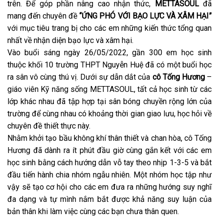
trên. Để góp phần nâng cao nhận thức,
METTASOUL
đã
mang đến chuyên đề
“ỨNG PHÓ VỚI BẠO LỰC VÀ XÂM HẠI”
với mục tiêu trang bị cho các em những kiến thức tổng quan
nhất về nhận diện bạo lực và xâm hại.
Vào buổi sáng ngày 26/05/2022, gần 300 em học sinh
thuộc khối 10 trường THPT Nguyễn Huệ đã có một buổi học
ra sân vô cùng thú vị. Dưới sự dẫn dắt của
cô Tống Hương
–
giáo viên Kỹ năng sống METTASOUL, tất cả học sinh từ các
lớp khác nhau đã tập hợp tại sân bóng chuyền rộng lớn của
trường để cùng nhau có khoảng thời gian giao lưu, học hỏi về
chuyên đề thiết thực này.
Nhằm khởi tạo bầu không khí thân thiết và chan hòa, cô Tống
Hương đã dành ra ít phút đầu giờ cùng gắn kết với các em
học sinh bằng cách hướng dẫn vỗ tay theo nhịp 1-3-5 và bắt
đầu tiến hành chia nhóm ngẫu nhiên. Một nhóm học tập như
vậy sẽ tạo cơ hội cho các em đưa ra những hướng suy nghĩ
đa dạng và tự mình nắm bắt được khả năng suy luận của
bản thân khi làm việc cùng các bạn chưa thân quen.