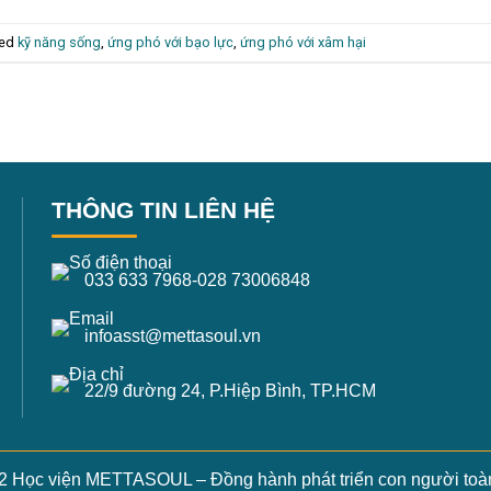
ged
kỹ năng sống
,
ứng phó với bạo lực
,
ứng phó với xâm hại
THÔNG TIN LIÊN HỆ
033 633 7968
-
028 73006848
infoasst@mettasoul.vn
22/9 đường 24, P.Hiệp Bình, TP.HCM
2 Học viện METTASOUL – Đồng hành phát triển con người toàn