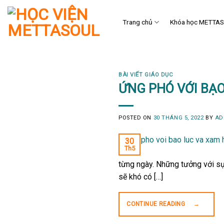
Skip
to
Trang chủ
Khóa học METTA
content
BÀI VIẾT GIÁO DỤC
ỨNG PHÓ VỚI BẠO
POSTED ON
30 THÁNG 5, 2022
BY
AD
30
Th5
từng ngày. Những tưởng với sự 
sẽ khó có […]
CONTINUE READING
→