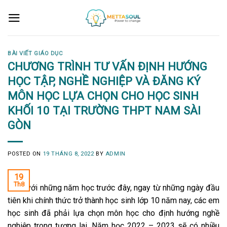
Skip
to
content
BÀI VIẾT GIÁO DỤC
CHƯƠNG TRÌNH TƯ VẤN ĐỊNH HƯỚNG
HỌC TẬP, NGHỀ NGHIỆP VÀ ĐĂNG KÝ
MÔN HỌC LỰA CHỌN CHO HỌC SINH
KHỐI 10 TẠI TRƯỜNG THPT NAM SÀI
GÒN
POSTED ON
19 THÁNG 8, 2022
BY
ADMIN
19
Th8
Khác với những năm học trước đây, ngay từ những ngày đầu
tiên khi chính thức trở thành học sinh lớp 10 năm nay, các em
học sinh đã phải lựa chọn môn học cho định hướng nghề
nghiệp trong tương lai. Năm học 2022 – 2023 sẽ có nhiều