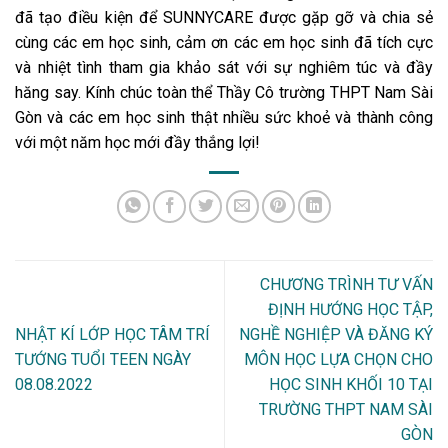
đã tạo điều kiện để SUNNYCARE được gặp gỡ và chia sẻ
cùng các em học sinh, cảm ơn các em học sinh đã tích cực
và nhiệt tình tham gia khảo sát với sự nghiêm túc và đầy
hăng say. Kính chúc toàn thể Thầy Cô trường THPT Nam Sài
Gòn và các em học sinh thật nhiều sức khoẻ và thành công
với một năm học mới đầy thắng lợi!
CHƯƠNG TRÌNH TƯ VẤN
ĐỊNH HƯỚNG HỌC TẬP,
NHẬT KÍ LỚP HỌC TÂM TRÍ
NGHỀ NGHIỆP VÀ ĐĂNG KÝ
TƯỚNG TUỔI TEEN NGÀY
MÔN HỌC LỰA CHỌN CHO
08.08.2022
HỌC SINH KHỐI 10 TẠI
TRƯỜNG THPT NAM SÀI
GÒN