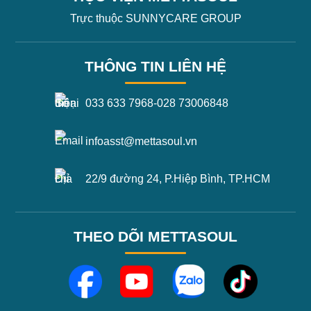
Trực thuộc SUNNYCARE GROUP
THÔNG TIN LIÊN HỆ
033 633 7968
-
028 73006848
infoasst@mettasoul.vn
22/9 đường 24, P.Hiệp Bình, TP.HCM
THEO DÕI METTASOUL