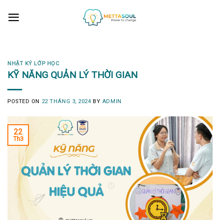
Skip
to
content
NHẬT KÝ LỚP HỌC
KỸ NĂNG QUẢN LÝ THỜI GIAN
POSTED ON
22 THÁNG 3, 2024
BY
ADMIN
22
Th3