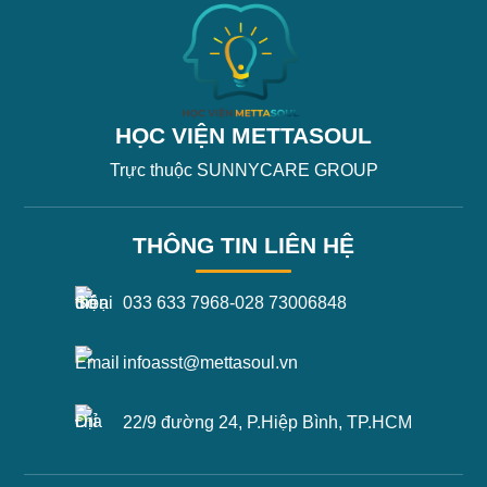
HỌC VIỆN METTASOUL
Trực thuộc SUNNYCARE GROUP
THÔNG TIN LIÊN HỆ
033 633 7968
-
028 73006848
infoasst@mettasoul.vn
22/9 đường 24, P.Hiệp Bình, TP.HCM