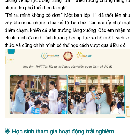
chung về áp lực đồng trang lứa – điều tưởng chừng riêng tư
nhưng lại phổ biến hơn ta nghĩ.
“Thì ra, mình không cô đơn.” Một bạn lớp 11 đã thốt lên như
vậy khi nghe những chia sẻ từ bạn bè. Câu nói ấy như một
điểm chạm, khiến cả sân trường lắng xuống. Các em nhận ra
chính mình đang bị ảnh hưởng bởi áp lực xã hội một cách vô
thức, và cũng chính mình có thể học cách vượt qua điều đó.
🌟
Học sinh tham gia h
oạt động trải nghiệm