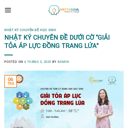
Skip
to
content
NHẬT KÝ CHUYÊN ĐỀ HỌC SINH
NHẬT KÝ CHUYÊN ĐỀ DƯỚI CỜ “GIẢI
TỎA ÁP LỰC ĐỒNG TRANG LỨA”
POSTED ON
6 THÁNG 5, 2025
BY
ADMIN
06
Th5