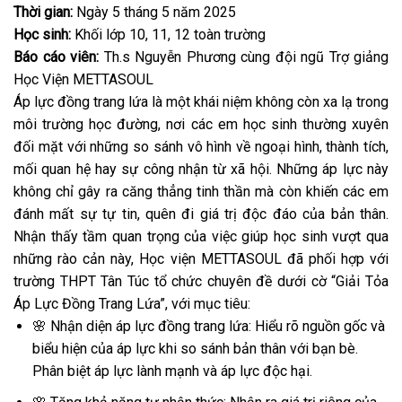
Thời gian:
Ngày 5 tháng 5 năm 2025
Học sinh:
Khối lớp 10, 11, 12 toàn trường
Báo cáo viên:
Th.s Nguyễn Phương cùng đội ngũ Trợ giảng
Học Viện METTASOUL
Áp lực đồng trang lứa là một khái niệm không còn xa lạ trong
môi trường học đường, nơi các em học sinh thường xuyên
đối mặt với những so sánh vô hình về ngoại hình, thành tích,
mối quan hệ hay sự công nhận từ xã hội. Những áp lực này
không chỉ gây ra căng thẳng tinh thần mà còn khiến các em
đánh mất sự tự tin, quên đi giá trị độc đáo của bản thân.
Nhận thấy tầm quan trọng của việc giúp học sinh vượt qua
những rào cản này, Học viện METTASOUL đã phối hợp với
trường THPT Tân Túc tổ chức chuyên đề dưới cờ “Giải Tỏa
Áp Lực Đồng Trang Lứa”, với mục tiêu:
🌸
Nhận diện áp lực đồng trang lứa: Hiểu rõ nguồn gốc và
biểu hiện của áp lực khi so sánh bản thân với bạn bè.
Phân biệt áp lực lành mạnh và áp lực độc hại.