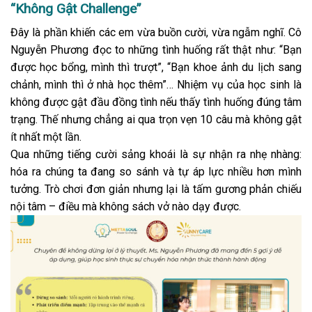
“Không Gật Challenge”
Đây là phần khiến các em vừa buồn cười, vừa ngẫm nghĩ. Cô
Nguyễn Phương đọc to những tình huống rất thật như: “Bạn
được học bổng, mình thì trượt”, “Bạn khoe ảnh du lịch sang
chảnh, mình thì ở nhà học thêm”… Nhiệm vụ của học sinh là
không được gật đầu đồng tình nếu thấy tình huống đúng tâm
trạng. Thế nhưng chẳng ai qua trọn vẹn 10 câu mà không gật
ít nhất một lần.
Qua những tiếng cười sảng khoái là sự nhận ra nhẹ nhàng:
hóa ra chúng ta đang so sánh và tự áp lực nhiều hơn mình
tưởng. Trò chơi đơn giản nhưng lại là tấm gương phản chiếu
nội tâm – điều mà không sách vở nào dạy được.