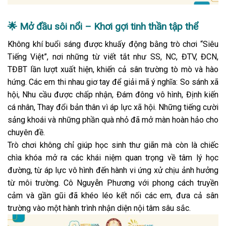
🌟
Mở đầu sôi nổi – Khơi gợi tinh thần tập thể
Không khí buổi sáng được khuấy động bằng trò chơi “Siêu
Tiếng Việt”, nơi những từ viết tắt như SS, NC, ĐTV, ĐCN,
TĐBT lần lượt xuất hiện, khiến cả sân trường tò mò và hào
hứng. Các em thi nhau giơ tay để giải mã ý nghĩa: So sánh xã
hội, Nhu cầu được chấp nhận, Đám đông vô hình, Định kiến
cá nhân, Thay đổi bản thân vì áp lực xã hội. Những tiếng cười
sảng khoái và những phần quà nhỏ đã mở màn hoàn hảo cho
chuyên đề.
Trò chơi không chỉ giúp học sinh thư giãn mà còn là chiếc
chìa khóa mở ra các khái niệm quan trọng về tâm lý học
đường, từ áp lực vô hình đến hành vi ứng xử chịu ảnh hưởng
từ môi trường. Cô Nguyễn Phương với phong cách truyền
cảm và gần gũi đã khéo léo kết nối các em, đưa cả sân
trường vào một hành trình nhận diện nội tâm sâu sắc.