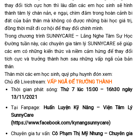
thay đổi tích cực hơn thì lâu dần các em học sinh sẽ hình
thành tâm lý chán nản, e ngại, chìm đắm trong hoàn cảnh bi
đát của bản thân mà không có được những bài học giá trị,
đồng thời mất đi cơ hội để thay đổi chính mình.
Trong chương trình SUNNYCARE – Lắng Nghe Tâm Sự Học
Đường tuần này, các chuyên gia tâm lý SUNNYCARE sẽ giúp
các em có những kiến thức và niềm cảm hứng để thay đổi
tích cực và trưởng thành hơn sau những vấp ngã của bản
thân.
Thân mời các em học sinh, quý phụ huynh đón xem:
Chủ đề Livestream:
VẤP NGÃ ĐỂ TRƯỞNG THÀNH
Thời gian phát sóng:
Thứ 7 lúc 15:00 – 16h30 ngày
13/11
/2021
Tại Fanpage:
Huấn Luyện Kỹ Năng – Viện Tâm Lý
SunnyCare
(
https://www.facebook.com/kynangsunnycare)
Chuyên gia tư vấn:
Cô Phạm Thị Mỹ Nhung – Chuyên
gia