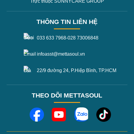
Trực thuộc SUNNYCARE GROUP
THÔNG TIN LIÊN HỆ
033 633 7968
-
028 73006848
infoasst@mettasoul.vn
22/9 đường 24, P.Hiệp Bình, TP.HCM
THEO DÕI METTASOUL