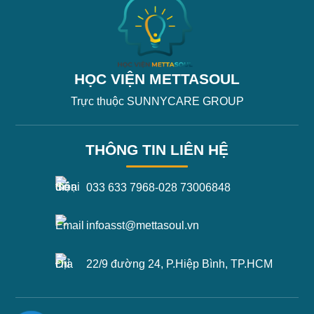
HỌC VIỆN METTASOUL
Trực thuộc SUNNYCARE GROUP
THÔNG TIN LIÊN HỆ
033 633 7968
-
028 73006848
infoasst@mettasoul.vn
22/9 đường 24, P.Hiệp Bình, TP.HCM