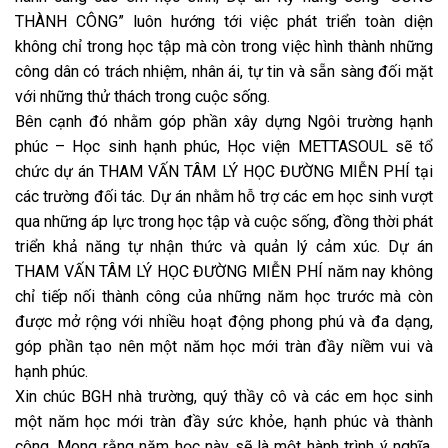
THÀNH CÔNG” luôn hướng tới việc phát triển toàn diện
không chỉ trong học tập mà còn trong việc hình thành những
công dân có trách nhiệm, nhân ái, tự tin và sẵn sàng đối mặt
với những thử thách trong cuộc sống.
Bên cạnh đó nhằm góp phần xây dựng Ngôi trường hạnh
phúc – Học sinh hạnh phúc, Học viện METTASOUL sẽ tổ
chức dự án THAM VẤN TÂM LÝ HỌC ĐƯỜNG MIỄN PHÍ tại
các trường đối tác. Dự án nhằm hỗ trợ các em học sinh vượt
qua những áp lực trong học tập và cuộc sống, đồng thời phát
triển khả năng tự nhận thức và quản lý cảm xúc. Dự án
THAM VẤN TÂM LÝ HỌC ĐƯỜNG MIỄN PHÍ năm nay không
chỉ tiếp nối thành công của những năm học trước mà còn
được mở rộng với nhiều hoạt động phong phú và đa dạng,
góp phần tạo nên một năm học mới tràn đầy niềm vui và
hạnh phúc.
Xin chúc BGH nhà trường, quý thầy cô và các em học sinh
một năm học mới tràn đầy sức khỏe, hạnh phúc và thành
công. Mong rằng năm học này sẽ là một hành trình ý nghĩa,