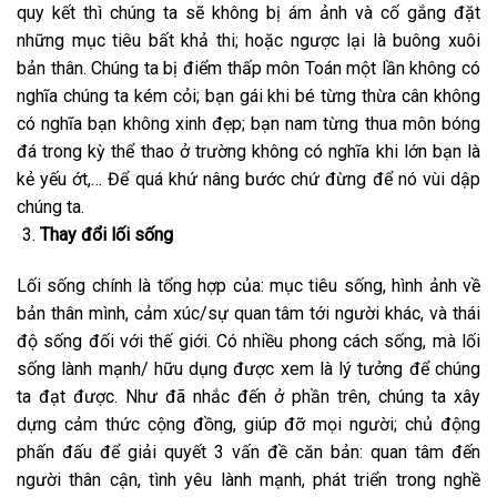
quy kết thì chúng ta sẽ không bị ám ảnh và cố gắng đặt
những mục tiêu bất khả thi; hoặc ngược lại là buông xuôi
bản thân. Chúng ta bị điểm thấp môn Toán một lần không có
nghĩa chúng ta kém cỏi; bạn gái khi bé từng thừa cân không
có nghĩa bạn không xinh đẹp; bạn nam từng thua môn bóng
đá trong kỳ thể thao ở trường không có nghĩa khi lớn bạn là
kẻ yếu ớt,… Để quá khứ nâng bước chứ đừng để nó vùi dập
chúng ta.
Thay đổi lối sống
Lối sống chính là tổng hợp của: mục tiêu sống, hình ảnh về
bản thân mình, cảm xúc/sự quan tâm tới người khác, và thái
độ sống đối với thế giới. Có nhiều phong cách sống, mà lối
sống lành mạnh/ hữu dụng được xem là lý tưởng để chúng
ta đạt được. Như đã nhắc đến ở phần trên, chúng ta xây
dựng cảm thức cộng đồng, giúp đỡ mọi người; chủ động
phấn đấu để giải quyết 3 vấn đề căn bản: quan tâm đến
người thân cận, tình yêu lành mạnh, phát triển trong nghề