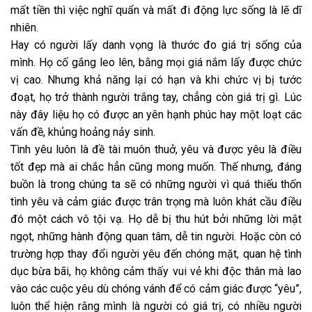
mất tiền thì việc nghĩ quẩn và mất đi động lực sống là lẽ dĩ
nhiên.
Hay có người lấy danh vọng là thước đo giá trị sống của
mình. Họ cố gắng leo lên, bằng mọi giá nắm lấy được chức
vị cao. Nhưng khả năng lại có hạn và khi chức vị bị tước
đoạt, họ trở thành người trắng tay, chẳng còn giá trị gì. Lúc
này đây liệu họ có được an yên hạnh phúc hay một loạt các
vấn đề, khủng hoảng nảy sinh.
Tình yêu luôn là đề tài muôn thuở, yêu và được yêu là điều
tốt đẹp mà ai chắc hẳn cũng mong muốn. Thế nhưng, đáng
buồn là trong chúng ta sẽ có những người vì quá thiếu thốn
tình yêu và cảm giác được trân trọng mà luôn khát cầu điều
đó một cách vô tội vạ. Họ dễ bị thu hút bởi những lời mật
ngọt, những hành động quan tâm, dễ tin người. Hoặc còn có
trường hợp thay đổi người yêu đến chóng mặt, quan hệ tình
dục bừa bãi, họ không cảm thấy vui vẻ khi độc thân mà lao
vào các cuộc yêu dù chóng vánh để có cảm giác được “yêu”,
luôn thể hiện rằng mình là người có giá trị, có nhiều người