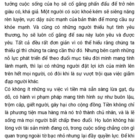
tưởng cuộc sống của họ sẽ cố gắng phấn đấu để trở nên
giàu có, khá giả. Một người có sức khoẻ kém sẽ siêng năng
rèn luyện, vực dậy sức mạnh của bản thân để mong cầu sự
khỏe mạnh. Và cũng có những người thiếu hụt tình yêu
thương, họ sẽ luôn cố gắng để sau này luôn yêu và được
yêu. Tất cả đều rất đơn giản vì có thể hiểu rằng chúng ta
thiếu gì thì chúng ta càng cần thứ đó. Nhưng bên cạnh những
nỗ lực phát triển để theo đuổi mục tiêu đời mình mang tính
lành mạnh, thì lại có những người đặt lợi ích của mình lên
trên hết mọi người, có đôi khi là sự vượt trội qua việc giẫm
đạp người khác.
Có không ít những vụ việc vì tiền mà sẵn sàng lừa gạt, dụ
dỗ, có hành vi phạm pháp mang tính hình sự như buôn lậu,
trộm cắp, giết người, gây hại cho cộng đồng. Tiền không chỉ
là phương tiện mua hàng mà nó trở thành chủ nhân, và là lẽ
sống mà mọi người bất chấp theo đuổi. Họ luôn không hài
lòng với tài sản mình đang có, trong cuộc sống chẳng còn gì
quan trọng ngoài tờ bạc nhỏ nhưng lại đầy quyền lực. Để khi