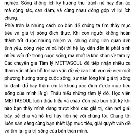
nghiệp. Sống không ích kỷ hưởng thụ, tránh né hay đàn áp
mà cộng tác, can đảm, và cùng nhau đóng góp vì lợi ích
chung.
Phía trên là những cách cơ bản để chúng ta tìm thấy mục
tiêu và giá trị sống đích thực. Khi con người không hoàn
thành tốt được những nhiệm vụ chung sống liên quan đến
tình yêu, công việc và xã hội thì hệ luỵ dẫn đến là phát sinh
nhiều vấn đề trong cuộc sống, mà nhất là khó khăn về tâm lý.
Các chuyên gia Tâm lý METTASOUL đã tiếp nhận nhiều ca
tham vấn nhằm hỗ trợ các vấn đề về các lĩnh vực về việc mất
phương hướng trong cuộc sống, sự nản lòng khi giá trị sống
bị đánh đổ hay thậm chí là không xác định được mục tiêu
sống của mình là gì. Thấu hiểu những tâm lý đó, Học viện
METTASOUL luôn thấu hiểu và chào đón các bạn bất kỳ khi
nào bạn thấy mình đang trượt khỏi các giá trị, cần nơi giải
bày, sẻ chia và hỗ trợ, hãy liên hệ với chúng tôi. Chúng tôi
luôn sẵn sàng cùng bạn thiết lập mục tiêu, giải quyết vấn đề
và tìm lại giá trị sống của bản thân mình.