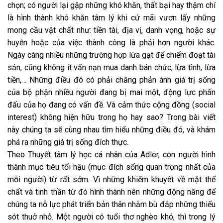
chọn; có người lại gặp những khó khăn, thất bại hay thậm chí
là hình thành khó khăn tâm lý khi cứ mãi vươn lấy những
mong cầu vật chất như: tiền tài, địa vị, danh vọng, hoặc sự
huyễn hoặc của việc thành công là phải hơn người khác.
Ngày càng nhiều những trường hợp lừa gạt để chiếm đoạt tài
sản, cũng không ít vấn nạn mua danh bán chức, lừa tình, lừa
tiền,… Những điều đó có phải chăng phản ánh giá trị sống
của bộ phận nhiều người đang bị mai một, động lực phấn
đấu của họ đang có vấn đề. Và cảm thức cộng đồng (social
interest) không hiện hữu trong họ hay sao? Trong bài viết
này chúng ta sẽ cùng nhau tìm hiểu những điều đó, và khám
phá ra những giá trị sống đích thực.
Theo Thuyết tâm lý học cá nhân của Adler, con người hình
thành mục tiêu tối hậu (mục đích sống quan trọng nhất của
mỗi người) từ rất sớm. Vì những khiếm khuyết về mặt thể
chất và tinh thần từ đó hình thành nên những động năng để
chúng ta nỗ lực phát triển bản thân nhằm bù đắp những thiếu
sót thuở nhỏ. Một người có tuổi thơ nghèo khó, thì trong lý