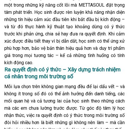
một trong những kỹ năng cốt lõi mà METTASOUL đặt trọng
tâm phát triển. Học sinh được rèn luyện khả năng nhận diện
những tín hiệu cảm xúc đầu tiên khi bắt đầu bị kích động –
và từ đó thực hành kỹ thuật tạo khoảng dừng có ý thức
trước khi phản ứng, chia sẻ hay đưa ra quyết định. Khi cảm
xúc được điều tiết thay vì bị dẫn dắt, học sinh có thể ứng xử
phù hợp hơn, bảo vệ bản thân hiệu quả hơn và duy trì phẩm
giá trong mọi tương tác – kể cả những tình huống có tính
kích động cao.
Ra quyết định có ý thức – Xây dựng trách nhiệm
cá nhân trong môi trường số
Mỗi lựa chọn trên không gian mạng đều để lại dấu vết – và
không ít trong số đó có thể ảnh hưởng đến danh tiếng, các
mối quan hệ và cả tương lai của học sinh theo những cách
mà các em chưa lường trước được. Từ góc độ tâm lý học
nhận thức, việc ra quyết định có ý thức trong môi trường số
đòi hỏi nhiều hơn là biết những gì không nên làm – mà cần