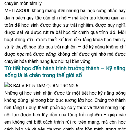
chuyên môn tâm lý.
METTASOUL không mang đến những bài học cứng nhắc hay
danh sách quy tắc cần ghi nhớ – mà kiến tạo không gian an
toàn để học sinh được thực sự trải nghiệm, được suy nghĩ,
được sai và được rút ra bài học từ chính quá trình đó. Mỗi
hoạt động đều được thiết kế trên nền tảng khoa học tâm lý
và lý thuyết học tập qua trải nghiệm – để kỹ năng không chỉ
được
học
mà được
sống
, không chỉ được ghi nhớ mà được
chuyển hóa thành năng lực nội tại bền vững.
Từ tiết học đến hành trình trưởng thành – Kỹ năng
sống là lá chắn trong thế giới số
Những gì học sinh nhận được từ một tiết học kỹ năng sống
không dừng lại trong bốn bức tường lớp học. Chúng trở thành
nền tảng tư duy, thành phản xạ có ý thức và thành những lớp
nội lực được tích lũy dần qua từng trải nghiệm – giúp các
em không chỉ biết cách tránh rủi ro trên mạng, mà còn học
cách bảo vệ và yêu thương chính tâm hồn mình trong một