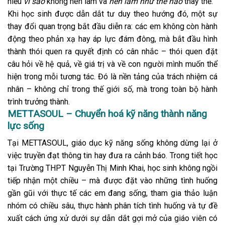
hiểu
vì sao
không nên làm và
nên làm như thế nào
thay thế.
Khi học sinh được dẫn dắt tư duy theo hướng đó, một sự
thay đổi quan trọng bắt đầu diễn ra: các em không còn hành
động theo phản xạ hay áp lực đám đông, mà bắt đầu hình
thành thói quen ra quyết định có cân nhắc – thói quen đặt
câu hỏi về hệ quả, về giá trị và về con người mình muốn thể
hiện trong mỗi tương tác. Đó là nền tảng của trách nhiệm cá
nhân – không chỉ trong thế giới số, mà trong toàn bộ hành
trình trưởng thành.
METTASOUL – Chuyển hoá kỹ năng thành năng
lực sống
Tại METTASOUL, giáo dục kỹ năng sống không dừng lại ở
việc truyền đạt thông tin hay đưa ra cảnh báo. Trong tiết học
tại Trường THPT Nguyễn Thị Minh Khai, học sinh không ngồi
tiếp nhận một chiều – mà được đặt vào những tình huống
gần gũi với thực tế các em đang sống, tham gia thảo luận
nhóm có chiều sâu, thực hành phân tích tình huống và tự đề
xuất cách ứng xử dưới sự dẫn dắt gợi mở của giáo viên có