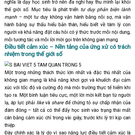
nghĩa là dạy học sinh trở nên đa nghi hay thu mình lại khỏi
thế giới số. Mục tiêu là phát triển
tư duy phản biện lành
mạnh
– một tư duy không vận hành bằng nỗi sợ, mà vận
hành bằng sự thấu hiểu bản thân, hiểu biết về tâm lý con
người và khả năng đặt câu hỏi có ý thức trước mỗi nội dung,
mỗi tương tác và mỗi lời mời gọi trên không gian mạng.
Điều tiết cảm xúc – Nền tảng của ứng xử có trách
nhiệm trong thế giới số
Một trong những thách thức lớn nhất và đặc thù nhất của
không gian mạng là khả năng khơi gợi và khuếch đại cảm
xúc với tốc độ và cường độ mà môi trường thực tế hiếm khi
tạo ra. Một bình luận tiêu cực, một lời mời kết bạn từ người
lạ, áp lực phải
like
và
share
để chứng tỏ sự chấp nhận của
đám đông – tất cả có thể đẩy học sinh vào trạng thái mất
cân bằng cảm xúc chỉ trong vài giây, trước khi lý trí kịp can
thiệp.
Đây chính xác là lý do vì sao năng lực điều tiết cảm xúc là