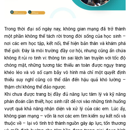
Trong thời đại số ngày nay, không gian mạng đã trở thành
một phần không thể tách rời trong đời sống của học sinh –
nơi các em học tập, kết nối, thể hiện bản thân và khám phá
thế giới. Đây là môi trường đầy cơ hội, nhưng cũng ẩn chứa
không ít rủi ro tinh vi: thông tin sai lệch lan truyền với tốc độ
chóng mặt, những tương tác thiếu an toàn được ngụy trang
khéo léo và vô số cạm bẫy vô hình mà chỉ một quyết định
thiếu suy nghĩ cũng có thể dẫn đến hậu quả khó lường –
thậm chí không thể đảo ngược.
Khi chưa được trang bị đầy đủ năng lực tâm lý và kỹ năng
phán đoán cần thiết, học sinh rất dễ rơi vào những tình huống
vượt quá khả năng nhận diện và xử lý của các em. Lúc ấy,
không gian mạng – vốn là nơi các em tìm kiếm sự kết nối và
thuộc về – lại vô tình trở thành nguồn gây áp lực, tổn thương