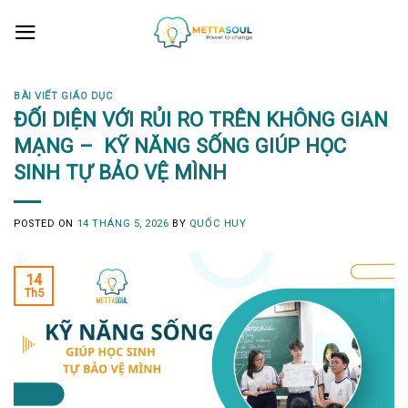
Skip
to
content
BÀI VIẾT GIÁO DỤC
ĐỐI DIỆN VỚI RỦI RO TRÊN KHÔNG GIAN
MẠNG – KỸ NĂNG SỐNG GIÚP HỌC
SINH TỰ BẢO VỆ MÌNH
POSTED ON
14 THÁNG 5, 2026
BY
QUỐC HUY
14
Th5