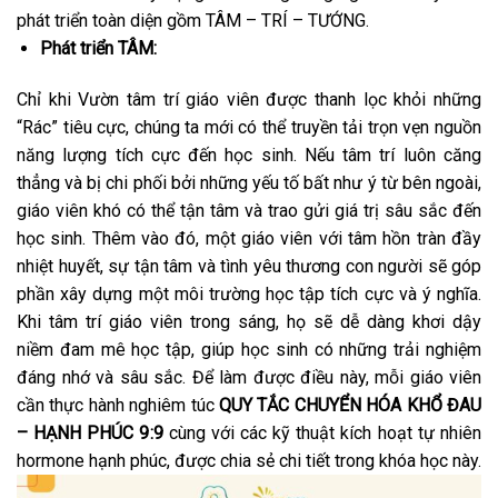
phát triển toàn diện gồm TÂM – TRÍ – TƯỚNG.
Phát triển TÂM:
Chỉ khi Vườn tâm trí giáo viên được thanh lọc khỏi những
“Rác” tiêu cực, chúng ta mới có thể truyền tải trọn vẹn nguồn
năng lượng tích cực đến học sinh. Nếu tâm trí luôn căng
thẳng và bị chi phối bởi những yếu tố bất như ý từ bên ngoài,
giáo viên khó có thể tận tâm và trao gửi giá trị sâu sắc đến
học sinh. Thêm vào đó, một giáo viên với tâm hồn tràn đầy
nhiệt huyết, sự tận tâm và tình yêu thương con người sẽ góp
phần xây dựng một môi trường học tập tích cực và ý nghĩa.
Khi tâm trí giáo viên trong sáng, họ sẽ dễ dàng khơi dậy
niềm đam mê học tập, giúp học sinh có những trải nghiệm
đáng nhớ và sâu sắc. Để làm được điều này, mỗi giáo viên
cần thực hành nghiêm túc
QUY TẮC CHUYỂN HÓA KHỔ ĐAU
– HẠNH PHÚC 9:9
cùng với các kỹ thuật kích hoạt tự nhiên
hormone hạnh phúc, được chia sẻ chi tiết trong khóa học này.