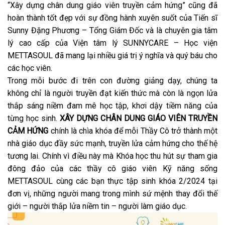
“Xây dựng chân dung giáo viên truyền cảm hứng” cũng đã
hoàn thành tốt đẹp với sự đồng hành xuyên suốt của Tiến sĩ
Sunny Đặng Phương – Tổng Giám Đốc và là chuyên gia tâm
lý cao cấp của Viện tâm lý SUNNYCARE – Học viện
METTASOUL đã mang lại nhiều giá trị ý nghĩa và quý báu cho
các học viên.
Trong mỗi bước đi trên con đường giảng dạy, chúng ta
không chỉ là người truyền đạt kiến thức mà còn là ngọn lửa
thắp sáng niềm đam mê học tập, khơi dậy tiềm năng của
từng học sinh.
XÂY DỰNG CHÂN DUNG GIÁO VIÊN TRUYỀN
CẢM HỨNG
chính là chìa khóa để mỗi Thầy Cô trở thành một
nhà giáo dục đầy sức mạnh, truyền lửa cảm hứng cho thế hệ
tương lai.
Chính vì điều này mà Khóa học thu hút sự tham gia
đông đảo của các thầy cô giáo viên Kỹ năng sống
METTASOUL cùng các bạn thực tập sinh khóa
2/2024
tại
đơn vị, những người mang trong mình sứ mệnh thay đổi thế
giới – người thắp lửa niềm tin – người làm giáo dục.