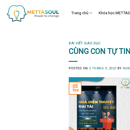
Skip
to
Trang chủ
Khóa học METTA
content
BÀI VIẾT GIÁO DỤC
CÙNG CON TỰ TI
POSTED ON
5 THÁNG 9, 2022
BY
ADM
05
Th9