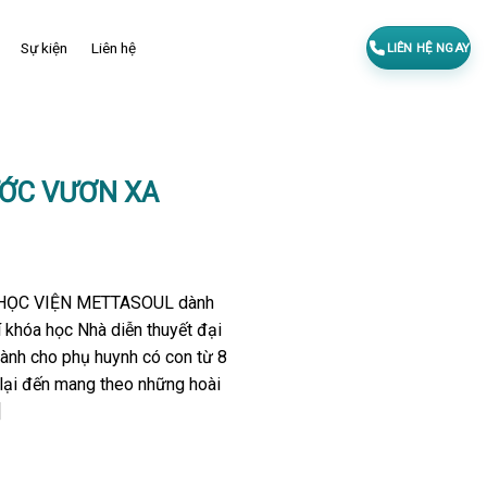
Sự kiện
Liên hệ
LIÊN HỆ NGAY
ƯỚC VƯƠN XA
, HỌC VIỆN METTASOUL dành
 khóa học Nhà diễn thuyết đại
Dành cho phụ huynh có con từ 8
lại đến mang theo những hoài
]