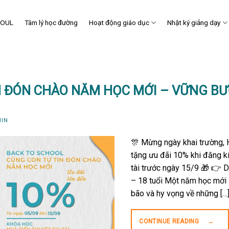
SOUL
Tâm lý học đường
Hoạt động giáo dục
Nhật ký giảng dạy
N ĐÓN CHÀO NĂM HỌC MỚI – VỮNG B
IN
🎊 Mừng ngày khai trường
tặng ưu đãi 10% khi đăng kí
tài trước ngày 15/9 🎁 👉 
– 18 tuổi Một năm học mới 
bão và hy vọng về những […
CONTINUE READING
→