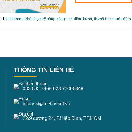
ged
khai trường
,
khóa học
,
kỹ năng sống
,
nhà diễn thuyết
,
thuyết trình trước đá
THÔNG TIN LIÊN HỆ
033 633 7968
-
028 73006848
infoasst@mettasoul.vn
22/9 đường 24, P.Hiệp Bình, TP.HCM