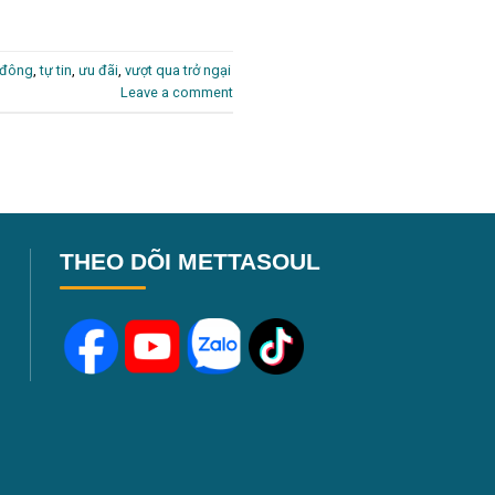
m đông
,
tự tin
,
ưu đãi
,
vượt qua trở ngại
Leave a comment
THEO DÕI METTASOUL