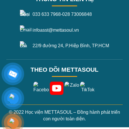
033 633 7968
-
028 73006848
infoasst@mettasoul.vn
22/9 đường 24, P.Hiệp Bình, TP.HCM
THEO DÕI METTASOUL
© 2022 Học viện METTASOUL – Đồng hành phát triển
con người toàn diện.