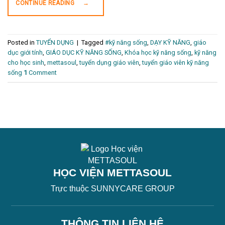
CONTINUE READING
→
Posted in
TUYỂN DỤNG
|
Tagged
#kỹ năng sống
,
DẠY KỸ NĂNG
,
giáo
dục giới tính
,
GIÁO DỤC KỸ NĂNG SỐNG
,
Khóa học kỹ năng sống
,
kỹ năng
cho học sinh
,
mettasoul
,
tuyển dụng giáo viên
,
tuyển giáo viên kỹ năng
sống
1
Comment
HỌC VIỆN METTASOUL
Trực thuộc SUNNYCARE GROUP
THÔNG TIN LIÊN HỆ