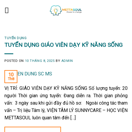
Skip
to
content
TUYỂN DỤNG
TUYỂN DỤNG GIÁO VIÊN DẠY KỸ NĂNG SỐNG
POSTED ON
10 THÁNG 8, 2025
BY
ADMIN
10
Th8
VỊ TRÍ: GIÁO VIÊN DẠY KỸ NĂNG SỐNG Số lượng tuyển: 20
người Thời gian ứng tuyển: Đang diễn ra. Thời gian phỏng
vấn: 3 ngày sau khi gửi đầy đủ hồ sơ. Ngoài công tác tham
vấn – Trị liệu Tâm lý, VIỆN TÂM LÝ SUNNYCARE – HỌC VIỆN
METTASOUL luôn quan tâm đến […]