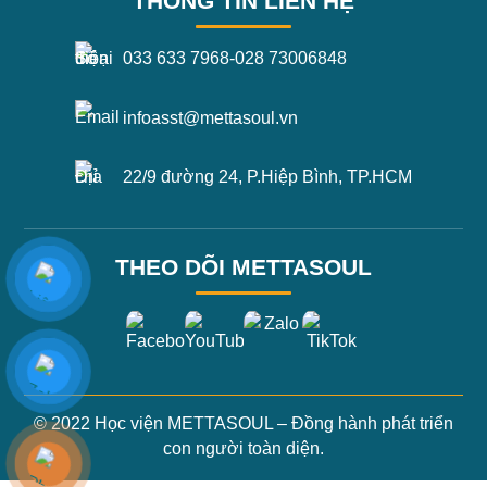
THÔNG TIN LIÊN HỆ
033 633 7968
-
028 73006848
infoasst@mettasoul.vn
22/9 đường 24, P.Hiệp Bình, TP.HCM
THEO DÕI METTASOUL
© 2022 Học viện METTASOUL – Đồng hành phát triển
con người toàn diện.