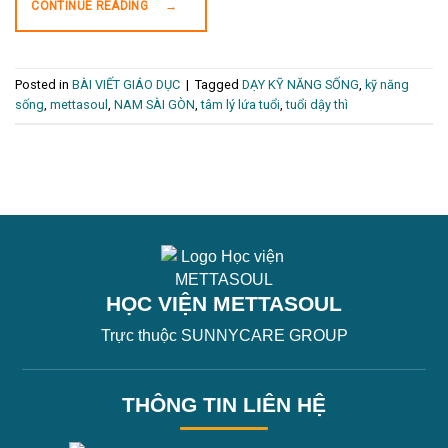
CONTINUE READING
→
Posted in
BÀI VIẾT GIÁO DỤC
|
Tagged
DẠY KỸ NĂNG SỐNG
,
kỹ năng
sống
,
mettasoul
,
NAM SÀI GÒN
,
tâm lý lứa tuổi
,
tuổi dậy thì
HỌC VIỆN METTASOUL
Trực thuộc SUNNYCARE GROUP
THÔNG TIN LIÊN HỆ