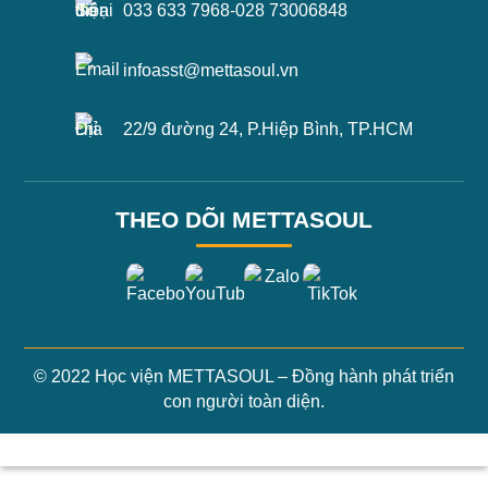
033 633 7968
-
028 73006848
infoasst@mettasoul.vn
22/9 đường 24, P.Hiệp Bình, TP.HCM
THEO DÕI METTASOUL
© 2022 Học viện METTASOUL – Đồng hành phát triển
con người toàn diện.