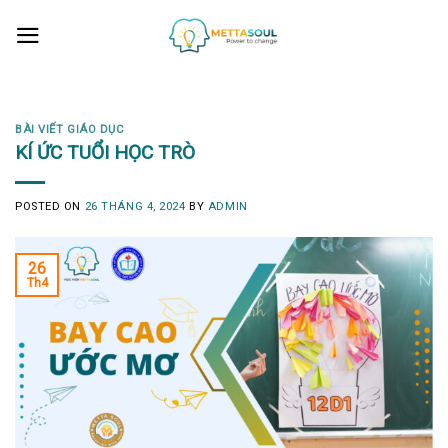
Skip
to
content
BÀI VIẾT GIÁO DỤC
KÍ ỨC TUỔI HỌC TRÒ
POSTED ON
26 THÁNG 4, 2024
BY
ADMIN
26
Th4