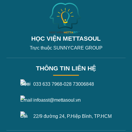
HỌC VIỆN METTASOUL
Trực thuộc SUNNYCARE GROUP
THÔNG TIN LIÊN HỆ
033 633 7968
-
028 73006848
infoasst@mettasoul.vn
22/9 đường 24, P.Hiệp Bình, TP.HCM