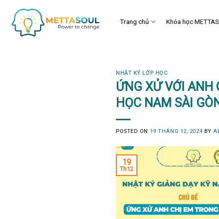
Skip
to
Trang chủ
Khóa học METTA
content
NHẬT KÝ LỚP HỌC
ỨNG XỬ VỚI ANH 
HỌC NAM SÀI GÒ
POSTED ON
19 THÁNG 12, 2024
BY
A
19
Th12