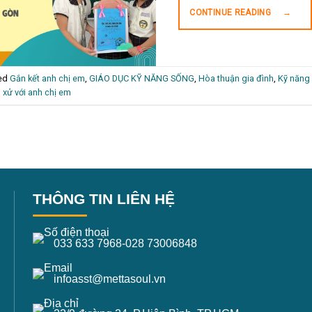
CONTINUE READING
→
ed
Gắn kết anh chị em
,
GIÁO DỤC KỸ NĂNG SỐNG
,
Hòa thuận gia đình
,
Kỹ năng
 xử với anh chị em
THÔNG TIN LIÊN HỆ
033 633 7968
-
028 73006848
infoasst@mettasoul.vn