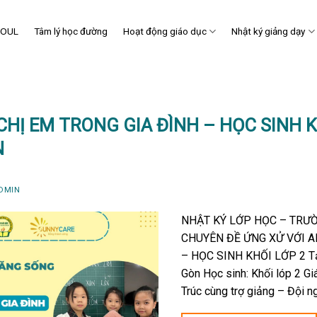
SOUL
Tâm lý học đường
Hoạt động giáo dục
Nhật ký giảng dạy
CHỊ EM TRONG GIA ĐÌNH – HỌC SINH K
N
DMIN
NHẬT KÝ LỚP HỌC – TRƯỜ
CHUYÊN ĐỀ ỨNG XỬ VỚI A
– HỌC SINH KHỐI LỚP 2 Tại
Gòn Học sinh: Khối lóp 2 Gi
Trúc cùng trợ giảng – Đội ng