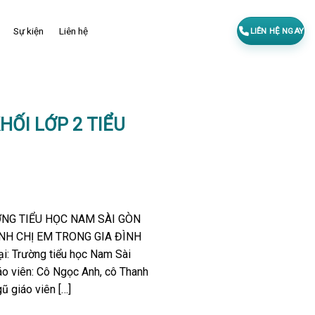
Sự kiện
Liên hệ
LIÊN HỆ NGAY
HỐI LỚP 2 TIỂU
NG TIỂU HỌC NAM SÀI GÒN
NH CHỊ EM TRONG GIA ĐÌNH
: Trường tiểu học Nam Sài
áo viên: Cô Ngọc Anh, cô Thanh
ũ giáo viên […]