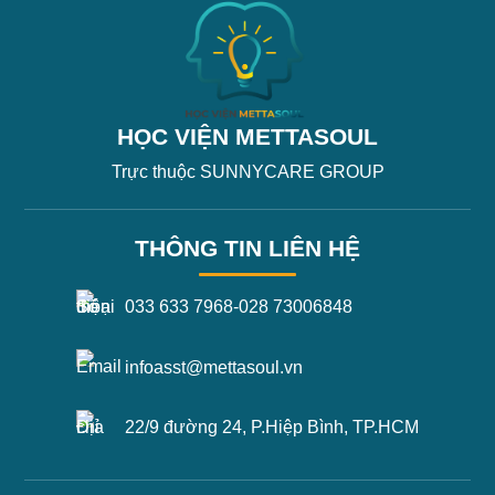
HỌC VIỆN METTASOUL
Trực thuộc SUNNYCARE GROUP
THÔNG TIN LIÊN HỆ
033 633 7968
-
028 73006848
infoasst@mettasoul.vn
22/9 đường 24, P.Hiệp Bình, TP.HCM