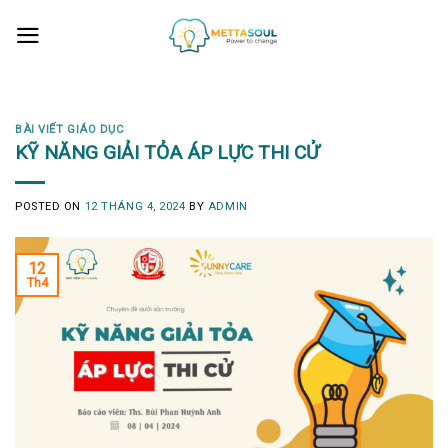
Skip
to
content
BÀI VIẾT GIÁO DỤC
KỸ NĂNG GIẢI TỎA ÁP LỰC THI CỬ
POSTED ON
12 THÁNG 4, 2024
BY
ADMIN
12
Th4