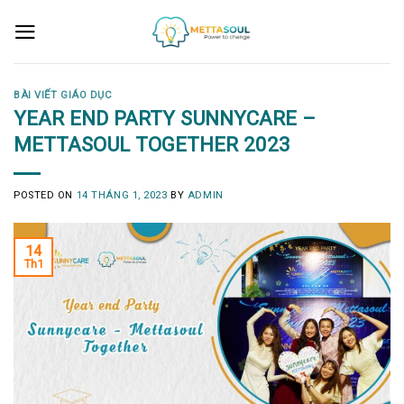
Skip
to
content
BÀI VIẾT GIÁO DỤC
YEAR END PARTY SUNNYCARE –
METTASOUL TOGETHER 2023
POSTED ON
14 THÁNG 1, 2023
BY
ADMIN
14
Th1