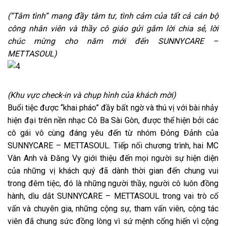
(“Tâm tình” mang đầy tâm tư, tình cảm của tất cả cán bộ
công nhân viên và thầy cô giáo gửi gắm lời chia sẻ, lời
chúc mừng cho năm mới đến SUNNYCARE –
METTASOUL)
(Khu vực check-in và chụp hình của khách mời)
Buổi tiệc được “khai pháo” đầy bất ngờ và thú vị với bài nhảy
hiện đại trên nền nhạc Cô Ba Sài Gòn, được thể hiện bởi các
cô gái vô cùng đáng yêu đến từ nhóm Đỏng Đảnh của
SUNNYCARE – METTASOUL. Tiếp nối chương trình, hai MC
Vân Anh và Đăng Vy giới thiệu đến mọi người sự hiện diện
của những vị khách quý đã dành thời gian đến chung vui
trong đêm tiệc, đó là những người thầy, người cô luôn đồng
hành, dìu dắt SUNNYCARE – METTASOUL trong vai trò cố
vấn và chuyên gia, những cộng sự, tham vấn viên, cộng tác
viên đã chung sức đồng lòng vì sứ mệnh cống hiến vì cộng