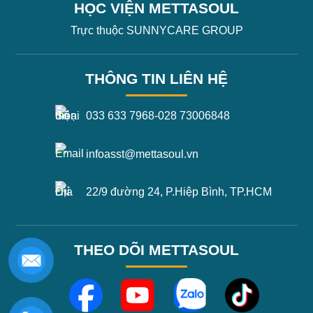
HỌC VIỆN METTASOUL
Trực thuộc SUNNYCARE GROUP
THÔNG TIN LIÊN HỆ
033 633 7968
-
028 73006848
infoasst@mettasoul.vn
22/9 đường 24, P.Hiệp Bình, TP.HCM
THEO DÕI METTASOUL