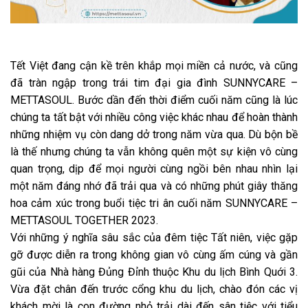
Tết Việt đang cận kề trên khắp mọi miền cả nước, và cũng
đã tràn ngập trong trái tim đại gia đình SUNNYCARE –
METTASOUL. Bước dần đến thời điểm cuối năm cũng là lúc
chúng ta tất bật với nhiều công việc khác nhau để hoàn thành
những nhiệm vụ còn dang dở trong năm vừa qua. Dù bộn bề
là thế nhưng chúng ta vẫn không quên một sự kiện vô cùng
quan trọng, dịp để mọi người cùng ngồi bên nhau nhìn lại
một năm đáng nhớ đã trải qua và có những phút giây thăng
hoa cảm xúc trong buổi tiệc tri ân cuối năm SUNNYCARE –
METTASOUL TOGETHER 2023.
Với những ý nghĩa sâu sắc của đêm tiệc Tất niên, việc gặp
gỡ được diễn ra trong không gian vô cùng ấm cúng và gần
gũi của Nhà hàng Đủng Đỉnh thuộc Khu du lịch Bình Quới 3.
Vừa đặt chân đến trước cổng khu du lịch, chào đón các vị
khách mời là con đường nhỏ trải dài đến sân tiệc với tiểu