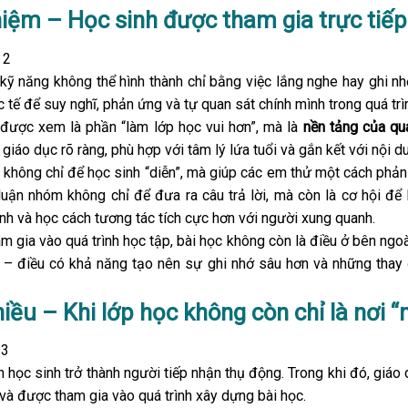
iệm – Học sinh được tham gia trực tiếp va
kỹ năng không thể hình thành chỉ bằng việc lắng nghe hay ghi nh
 tế để suy nghĩ, phản ứng và tự quan sát chính mình trong quá trì
được xem là phần “làm lớp học vui hơn”, mà là
nền tảng của quá
giáo dục rõ ràng, phù hợp với tâm lý lứa tuổi và gắn kết với nội d
i không chỉ để học sinh “diễn”, mà giúp các em thử một cách phả
luận nhóm không chỉ để đưa ra câu trả lời, mà còn là cơ hội để
nh và học cách tương tác tích cực hơn với người xung quanh.
am gia vào quá trình học tập, bài học không còn là điều ở bên ngo
n – điều có khả năng tạo nên sự ghi nhớ sâu hơn và những thay 
hiều – Khi lớp học không còn chỉ là nơi “
 học sinh trở thành người tiếp nhận thụ động. Trong khi đó, giá
và được tham gia vào quá trình xây dựng bài học.