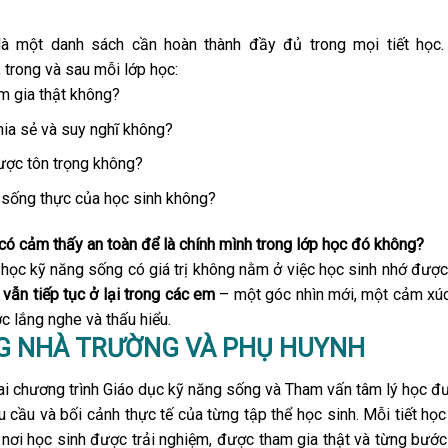
 là một danh sách cần hoàn thành đầy đủ trong mọi tiết học
trong và sau mỗi lớp học:
m gia thật không?
ia sẻ và suy nghĩ không?
ược tôn trọng không?
 sống thực của học sinh không?
 có cảm thấy an toàn để là chính mình trong lớp học đó không?
học kỹ năng sống có giá trị không nằm ở việc học sinh nhớ đượ
ì vẫn tiếp tục ở lại trong các em
– một góc nhìn mới, một cảm xúc 
 lắng nghe và thấu hiểu.
G NHÀ TRƯỜNG VÀ PHỤ HUYNH
i chương trình Giáo dục kỹ năng sống và Tham vấn tâm lý học đư
hu cầu và bối cảnh thực tế của từng tập thể học sinh. Mỗi tiết 
nơi học sinh được trải nghiệm, được tham gia thật và từng bước 