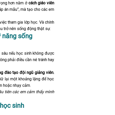
 trọng hơn nằm ở
cách giáo viên
áp án mẫu”, mà tạo cho các em
iệc tham gia lớp học. Và chính
ầu trở nên sống động thật sự.
ỹ năng sống
ều sâu nếu học sinh không được
hông phải điều cần né tránh hay
ng đào tạo đội ngũ giảng viên.
giữ lại một khoảng lặng để học
hân hoặc nhạy cảm.
đầu tiên các em cảm thấy mình
 học sinh