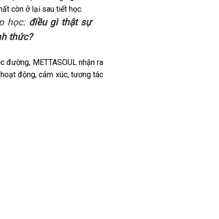
t còn ở lại sau tiết học.
ớp học:
điều gì thật sự
nh thức?
 học đường, METTASOUL nhận ra
 hoạt động, cảm xúc, tương tác