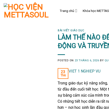
Skip
to
Trang chủ
Khóa học METTA
content
BÀI VIẾT GIÁO DỤC
LÀM THẾ NÀO ĐỂ
ĐỘNG VÀ TRUYỀ
POSTED ON
23 THÁNG 6, 2026
BY
QU
23
Th6
Trong giáo dục kỹ năng sống, 
từ đầu đến cuối tiết học. Một 
sự bằng cảm xúc của mình tron
Có những tiết học diễn ra rất 
hơn – nơi học sinh lần đầu gọ