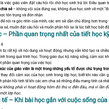
là việc giáo viên đặt câu hỏi rồi chờ học sinh trả lời. Điều quan
 chia sẻ
– không vội sửa đúng sai, không đưa học sinh về một “đ
ợc tôn trọng và đón nhận.
 để nói ra góc nhìn của mình, các em sẽ dần chủ động hơn trong v
 sẻ, muốn đặt câu hỏi và muốn phản hồi lại là lúc tiết học bắt đ
 – Phần quan trọng nhất của tiết học k
n bị rất kỹ về nội dung và hoạt động, nhưng vẫn khó tạo ra chi
ình trong quá trình học. Trong giáo dục kỹ năng sống, cảm xúc k
 phần quan trọng của việc học.
úc của giáo viên là một trong những yếu tố được chú trọng tro
thay đổi cảm xúc của học sinh trong lớp học, biết khi nào cần 
ch phản hồi tinh tế khi các em chia sẻ những điều mang tính cá n
ại không phải vì hoạt động hôm đó thú vị đến đâu, mà vì lần 
một lớp học.
 tế – Khi bài học gắn với cuộc sống của