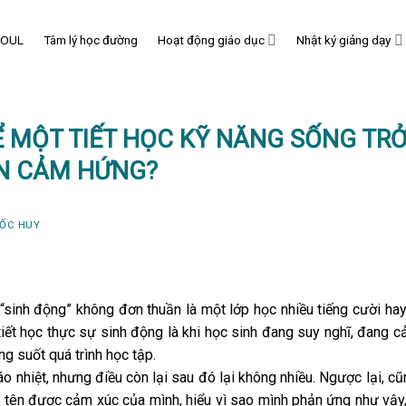
SOUL
Tâm lý học đường
Hoạt động giáo dục
Nhật ký giảng dạy
 MỘT TIẾT HỌC KỸ NĂNG SỐNG TRỞ
N CẢM HỨNG?
ỐC HUY
“sinh động” không đơn thuần là một lớp học nhiều tiếng cười hay
tiết học thực sự sinh động là khi học sinh đang suy nghĩ, đang 
g suốt quá trình học tập.
náo nhiệt, nhưng điều còn lại sau đó lại không nhiều. Ngược lại, c
i tên được cảm xúc của mình, hiểu vì sao mình phản ứng như vậy