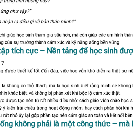
ì trong tình huống này?”
 ứng như vậy?”
 nhận ra điều gì về bản thân mình?”
hỉ giúp học sinh tham gia sâu hơn, mà còn giúp các em hình thà
ng của sự trưởng thành cảm xúc và kỹ năng sống bền vững.
tập tích cực – Nền tảng để học sinh đượ
 được thiết kế tốt đến đâu, việc học vẫn khó diễn ra thật sự n
là không có thử thách, mà là học sinh biết rằng mình sẽ không b
hìn khác biệt, và không bị phán xét khi bộc lộ cảm xúc thật.
c được tạo nên từ rất nhiều điều nhỏ: cách giáo viên chào học s
lý ý kiến trái chiều trong hoạt động nhóm, hay cách phản hồi khi 
rất nhỏ ấy lại góp phần tạo nên cảm giác an toàn và kết nối bền
sống không phải là một công thức – mà l