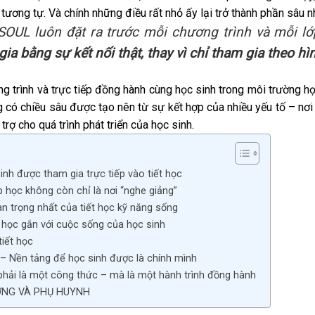
ơng tự. Và chính những điều rất nhỏ ấy lại trở thành phần sâu nhấ
UL luôn đặt ra trước mỗi chương trình và mỗi l
ia bằng sự kết nối thật, thay vì chỉ tham gia theo hì
g trình và trực tiếp đồng hành cùng học sinh trong môi trường
g có chiều sâu được tạo nên từ sự kết hợp của nhiều yếu tố – nơi
rợ cho quá trình phát triển của học sinh.
h được tham gia trực tiếp vào tiết học
ớp học không còn chỉ là nơi “nghe giảng”
n trọng nhất của tiết học kỹ năng sống
i học gắn với cuộc sống của học sinh
tiết học
 – Nền tảng để học sinh được là chính mình
hải là một công thức – mà là một hành trình đồng hành
NG VÀ PHỤ HUYNH