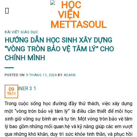
Skip
to
content
BÀI VIẾT GIÁO DỤC
HƯỚNG DẪN HỌC SINH XÂY DỰNG
“VÒNG TRÒN BẢO VỆ TÂM LÝ” CHO
CHÍNH MÌNH
POSTED ON
9 THÁNG 11, 2024
BY
ADMIN
09
Th11
Trong cuộc sống học đường đầy thử thách, việc xây dựng
một “vòng tròn bảo vệ tâm lý” là điều cần thiết để mỗi học
sinh giữ vững sự bình an và tự tin. Một vòng tròn bảo vệ tâm
lý bao gồm những mối quan hệ và kỹ năng giúp các em vượt
qua những khó khăn, duy trì sức khỏe tinh thần, và phục hồi