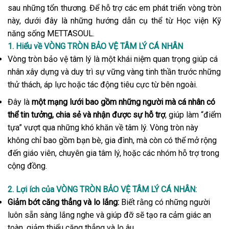
sau những tổn thương. Để hỗ trợ các em phát triển vòng tròn
này, dưới đây là những hướng dẫn cụ thể từ Học viện Kỹ
năng sống METTASOUL.
1. Hiểu về VÒNG TRÒN BẢO VỆ TÂM LÝ CÁ NHÂN
Vòng tròn bảo vệ tâm lý là một khái niệm quan trọng giúp cá
nhân xây dựng và duy trì sự vững vàng tinh thần trước những
thử thách, áp lực hoặc tác động tiêu cực từ bên ngoài.
Đây là
một mạng lưới bao gồm những người mà cá nhân có
thể tin tưởng, chia sẻ và nhận được sự hỗ trợ
, giúp làm “điểm
tựa” vượt qua những khó khăn về tâm lý. Vòng tròn này
không chỉ bao gồm bạn bè, gia đình, mà còn có thể mở rộng
đến giáo viên, chuyên gia tâm lý, hoặc các nhóm hỗ trợ trong
cộng đồng.
2. Lợi ích của VÒNG TRÒN BẢO VỆ TÂM LÝ CÁ NHÂN:
Giảm bớt căng thẳng và lo lắng:
Biết rằng có những người
luôn sẵn sàng lắng nghe và giúp đỡ sẽ tạo ra cảm giác an
toàn, giảm thiểu căng thẳng và lo âu.