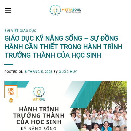
Skip
to
content
BÀI VIẾT GIÁO DỤC
GIÁO DỤC KỸ NĂNG SỐNG – SỰ ĐỒNG
HÀNH CẦN THIẾT TRONG HÀNH TRÌNH
TRƯỞNG THÀNH CỦA HỌC SINH
POSTED ON
8 THÁNG 5, 2026
BY
QUỐC HUY
08
Th5