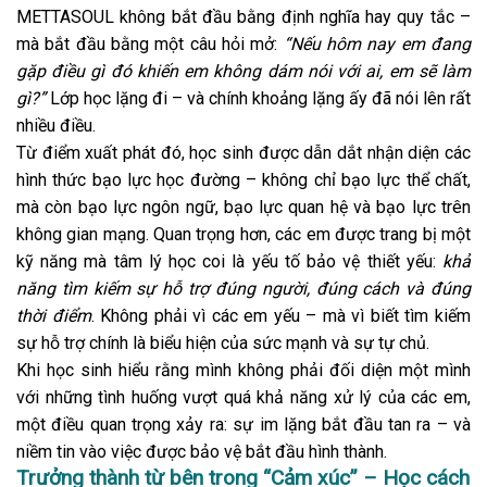
METTASOUL không bắt đầu bằng định nghĩa hay quy tắc –
mà bắt đầu bằng một câu hỏi mở:
“Nếu hôm nay em đang
gặp điều gì đó khiến em không dám nói với ai, em sẽ làm
gì?”
Lớp học lặng đi – và chính khoảng lặng ấy đã nói lên rất
nhiều điều.
Từ điểm xuất phát đó, học sinh được dẫn dắt nhận diện các
hình thức bạo lực học đường – không chỉ bạo lực thể chất,
mà còn bạo lực ngôn ngữ, bạo lực quan hệ và bạo lực trên
không gian mạng. Quan trọng hơn, các em được trang bị một
kỹ năng mà tâm lý học coi là yếu tố bảo vệ thiết yếu:
khả
năng tìm kiếm sự hỗ trợ đúng người, đúng cách và đúng
thời điểm
. Không phải vì các em yếu – mà vì biết tìm kiếm
sự hỗ trợ chính là biểu hiện của sức mạnh và sự tự chủ.
Khi học sinh hiểu rằng mình không phải đối diện một mình
với những tình huống vượt quá khả năng xử lý của các em,
một điều quan trọng xảy ra: sự im lặng bắt đầu tan ra – và
niềm tin vào việc được bảo vệ bắt đầu hình thành.
Trưởng thành từ bên trong “Cảm xúc” – Học cách