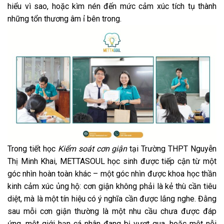
hiểu vì sao, hoặc kìm nén đến mức cảm xúc tích tụ thành
những tổn thương âm ỉ bên trong.
Trong tiết học
Kiểm soát cơn giận
tại Trường THPT Nguyễn
Thị Minh Khai, METTASOUL học sinh được tiếp cận từ một
góc nhìn hoàn toàn khác – một góc nhìn được khoa học thần
kinh cảm xúc ủng hộ: cơn giận không phải là kẻ thù cần tiêu
diệt, mà là một tín hiệu có ý nghĩa cần được lắng nghe. Đằng
sau mỗi cơn giận thường là một nhu cầu chưa được đáp
ứng, một giới hạn cá nhân đang bị vượt qua, hoặc một nỗi