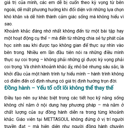
giá trị của mình, các em dễ bị cuốn theo kỳ vọng từ bên
ngoài, dễ mất phương hướng khi đối diện với những lựa chọn
khó khăn và dễ hình thành cảm giác sống mà không hiểu vì
sao.
Khoảnh khắc đáng nhớ nhất không đến từ một bài tập hay
một hoạt động cụ thể – mà đến từ những chia sẻ tự phát của
học sinh sau khi được tạo không gian để thực sự nhìn vào
bên trong. Nhiều em lần đầu tiên nói ra những điều mình
thực sự coi trọng – không phải những gì được kỳ vọng phải
coi trọng. Và chính khoảnh khắc ấy, nhỏ bé nhưng sâu sắc, là
khởi đầu của một hành trình tự hiểu mình – hành trình không
có điểm đến cố định nhưng có giá trị định hướng trọn đời.
Đồng hành – Yếu tố cốt lõi không thể thay thế
Điều tạo nên sự khác biệt trong các tiết học kỹ năng sống
không chỉ nằm ở nội dung hay phương pháp – mà nằm ở
chất lượng của sự đồng hành diễn ra trong từng khoảnh
khắc. Giáo viên tại METTASOUL không đứng ở vị trí người
truyền đạt – mà hiện diện như người đồng hành chuyên