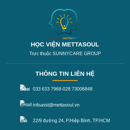
HỌC VIỆN METTASOUL
Trực thuộc SUNNYCARE GROUP
THÔNG TIN LIÊN HỆ
033 633 7968
-
028 73006848
infoasst@mettasoul.vn
22/9 đường 24, P.Hiệp Bình, TP.HCM