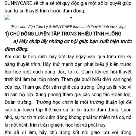
SUNNYCARE sẽ chia sẻ tới quý độc giả một số bí quyết giúp
bạn tự tin thuyết trình trước đám đông.
(Học viên Viện Tâm Lý SUNNYCARE thực hành thuyết trình trước lớp)
1) CHỦ ĐỘNG LUYỆN TẬP TRONG NHIỀU TÌNH HUỐNG
a) Hãy chớp lấy những cơ hội giúp bạn xuất hiện trước
đám đông.
Khi còn là học sinh, hãy bắt tay ngay vào quá trình rèn kỹ
năng thuyết trình. Hãy thử mạnh dạn phát biểu ý kiến trước
lớp học một cách dõng dạc, to rõ. Giành lấy cơ hội thuyết
trình khi làm bài tập nhóm. Tham gia buổi biểu diễn văn nghệ
của lớp. Tham gia đội văn nghệ của trường. Ứng tuyển vào vị
trí cán bộ lớp. Xung phong tham gia các công tác Đoàn lớp,
Đoàn trường… Trường học chính là môi trường thuận lợi để
các bạn luyện tập thể hiện sự tự tin trước đám đông. Luôn
nhớ, sự tự tin trước đám đông không phải tự nhiên mà có, nó
là một hành trình trải nghiệm, học hỏi và phát huy.
Khi đã đi làm, hãy chủ động kết nối giao lưu với đồng