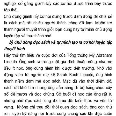
nghiệp, cố gắng giành lấy các cơ hội được trình bày trước
tập thể.
Chủ động giành lấy cơ hội đứng trước đám đông để chia sẻ
là cách mà rất nhiều người thành công đã làm. Muốn trở
thành người thuyết trình giỏi, bạn cũng hãy tự mình chủ động
luyện tập và thực hành nhé.
b) Chủ động đọc sách và tự mình tạo ra cơ hội luyện tập
thuyết trình
Hãy thử tìm hiểu về cuộc đời của Tổng thống Mỹ Abraham
Lincoln. Ông sinh ra trong một gia đình thuần nông, cha mẹ
đều ít học, ông cũng hiếm khi được đến trường. Nhờ vào
động viên từ người mẹ kế Sarah Bush Lincoln, ông hình
thành niềm đam mê đọc sách. Mặc dù vào thời điểm đó,
sách rất khó tìm nhưng ông sẵn sàng đi bộ hàng chục cây
số để mượn và đọc chúng. Số buổi đi học của ông rất ít,
nhưng nhờ đọc sách ông đã trau dồi kiến thức và vốn từ
vựng. Không chỉ trau dồi thói quen đọc sách, ông còn thử
rèn luyện kỹ năng nói trước công chúng sau khi đọc cuốn