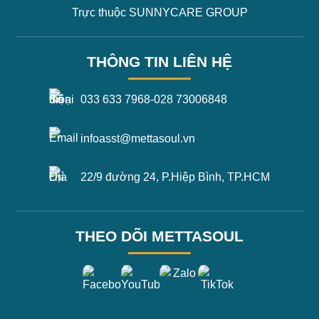
Trực thuộc SUNNYCARE GROUP
THÔNG TIN LIÊN HỆ
033 633 7968
-
028 73006848
infoasst@mettasoul.vn
22/9 đường 24, P.Hiệp Bình, TP.HCM
THEO DÕI METTASOUL