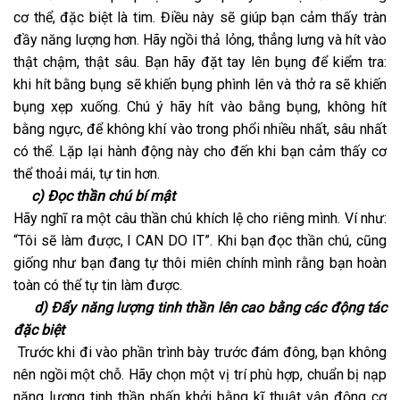
cơ thể, đặc biệt là tim. Điều này sẽ giúp bạn cảm thấy tràn
đầy năng lượng hơn. Hãy ngồi thả lỏng, thẳng lưng và hít vào
thật chậm, thật sâu. Bạn hãy đặt tay lên bụng để kiểm tra:
khi hít bằng bụng sẽ khiến bụng phình lên và thở ra sẽ khiến
bụng xẹp xuống. Chú ý hãy hít vào bằng bụng, không hít
bằng ngực, để không khí vào trong phổi nhiều nhất, sâu nhất
có thể. Lặp lại hành động này cho đến khi bạn cảm thấy cơ
thể thoải mái, tự tin hơn.
c) Đọc thần chú bí mật
Hãy nghĩ ra một câu thần chú khích lệ cho riêng mình. Ví như:
“Tôi sẽ làm được, I CAN DO IT”. Khi bạn đọc thần chú, cũng
giống như bạn đang tự thôi miên chính mình rằng bạn hoàn
toàn có thể tự tin làm được.
d) Đẩy năng lượng tinh thần lên cao bằng các động tác
đặc biệt
Trước khi đi vào phần trình bày trước đám đông, bạn không
nên ngồi một chỗ. Hãy chọn một vị trí phù hợp, chuẩn bị nạp
năng lượng tinh thần phấn khởi bằng kĩ thuật vận động cơ