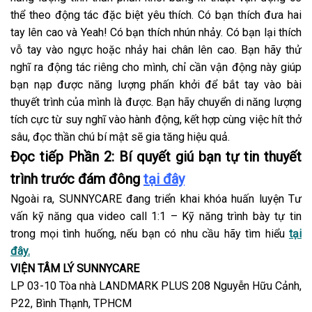
thể theo động tác đặc biệt yêu thích. Có bạn thích đưa hai
tay lên cao và Yeah! Có bạn thích nhún nhảy. Có bạn lại thích
vỗ tay vào ngực hoặc nhảy hai chân lên cao. Bạn hãy thử
nghĩ ra động tác riêng cho mình, chỉ cần vận động này giúp
bạn nạp được năng lượng phấn khởi để bắt tay vào bài
thuyết trình của mình là được. Bạn hãy chuyển di năng lượng
tích cực từ suy nghĩ vào hành động, kết hợp cùng việc hít thở
sâu, đọc thần chú bí mật sẽ gia tăng hiệu quả.
Đọc tiếp Phần 2: Bí quyết giú bạn tự tin thuyết
trình trước đám đông
tại đây
Ngoài ra, SUNNYCARE đang triển khai khóa huấn luyện Tư
vấn kỹ năng qua video call 1:1 – Kỹ năng trình bày tự tin
trong mọi tình huống, nếu bạn có nhu cầu hãy tìm hiểu
tại
đây.
VIỆN TÂM LÝ SUNNYCARE
LP 03-10 Tòa nhà LANDMARK PLUS 208 Nguyễn Hữu Cảnh,
P22, Bình Thạnh, TPHCM