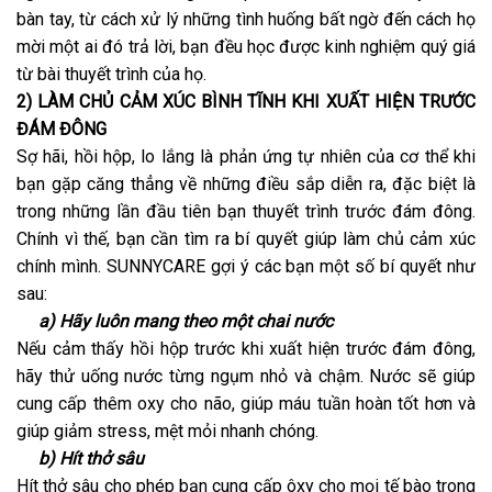
bàn tay, từ cách xử lý những tình huống bất ngờ đến cách họ
mời một ai đó trả lời, bạn đều học được kinh nghiệm quý giá
từ bài thuyết trình của họ.
2) LÀM CHỦ CẢM XÚC BÌNH TĨNH KHI XUẤT HIỆN TRƯỚC
ĐÁM ĐÔNG
Sợ hãi, hồi hộp, lo lắng là phản ứng tự nhiên của cơ thể khi
bạn gặp căng thẳng về những điều sắp diễn ra, đặc biệt là
trong những lần đầu tiên bạn thuyết trình trước đám đông.
Chính vì thế, bạn cần tìm ra bí quyết giúp làm chủ cảm xúc
chính mình. SUNNYCARE gợi ý các bạn một số bí quyết như
sau:
a) Hãy luôn mang theo một chai nước
Nếu cảm thấy hồi hộp trước khi xuất hiện trước đám đông,
hãy thử uống nước từng ngụm nhỏ và chậm. Nước sẽ giúp
cung cấp thêm oxy cho não, giúp máu tuần hoàn tốt hơn và
giúp giảm stress, mệt mỏi nhanh chóng.
b) Hít thở sâu
Hít thở sâu cho phép bạn cung cấp ôxy cho mọi tế bào trong