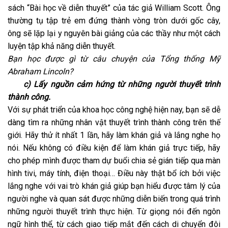
sách “Bài học về diễn thuyết” của tác giả William Scott. Ông
thường tụ tập trẻ em đứng thành vòng tròn dưới gốc cây,
ông sẽ lặp lại y nguyên bài giảng của các thầy như một cách
luyện tập khả năng diễn thuyết.
Bạn học được gì từ câu chuyện của Tổng thống Mỹ
Abraham Lincoln?
c) Lấy nguồn cảm hứng từ những người thuyết trình
thành công.
Với sự phát triển của khoa học công nghệ hiện nay, bạn sẽ dễ
dàng tìm ra những nhân vật thuyết trình thành công trên thế
giới. Hãy thử ít nhất 1 lần, hãy làm khán giả và lắng nghe họ
nói. Nếu không có điều kiện để làm khán giả trực tiếp, hãy
cho phép mình được tham dự buổi chia sẻ gián tiếp qua màn
hình tivi, máy tính, điện thoại… Điều này thật bổ ích bởi việc
lắng nghe với vai trò khán giả giúp bạn hiểu được tâm lý của
người nghe và quan sát được những diễn biến trong quá trình
những người thuyết trình thực hiện. Từ giọng nói đến ngôn
ngữ hình thể, từ cách giao tiếp mắt đến cách di chuyển đôi