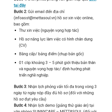
tại đây
Bước 2:
Gửi email đến địa chỉ
(
infoasst@mettasoul.vn
) hồ sơ xin việc online,
bao gồm:
Thư xin việc (nguyện vọng hợp tác)
Hồ sơ năng lực làm việc có hình chân dung
(CV)
Bằng cấp/ bảng điểm (chụp bản gốc)
01 clip khoảng 3 – 5 phút giới thiệu bản thân
và nguyện vọng hợp tác/ định hướng phát
triển nghề nghiệp
.
Bước 3:
Nhận lịch phỏng vấn tối đa trong vòng 3
ngày từ ngày nộp đầy đủ hồ sơ (đối với những
hồ sơ đạt yêu cầu)
Bước 4:
Nhận lịch demo (giảng thử giáo án) tại
văn phòng SUNNYCARE – METTASOUL (đối với