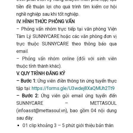
tiền đề thuận lợi cho quá trình tìm kiếm cơ hội
nghề nghiệp sau khi tốt nghiệp.
IV. HÌNH THỨC PHỎNG VẤN
– Phỏng vấn nhóm trực tiếp tại văn phòng Viện
Tâm Lý SUNNYCARE hoặc các văn phòng đơn vị
trực thuộc SUNNYCARE theo thông báo qua
email.
– Phỏng vấn nhóm online (đối với sinh viên
thuộc tỉnh thành khác).
V. QUY TRÌNH ĐĂNG KÝ
– Bước 1:
Ứng viên điền thông tin ứng tuyển thực
tập tại:
https://forms.gle/U3wdej8XaQMUh2Tt9
– Bước 2:
Ứng viên gửi email ứng tuyển đến
SUNNYCARE – METTASOUL
(infoasst@mettasoul.vn), bao gồm 04 nội dung
sau đây:
01 clip khoảng 3 – 5 phút giới thiệu bản thân.