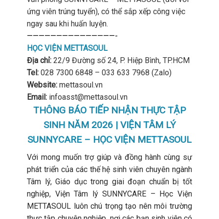
ứng viên trúng tuyển), có thể sắp xếp công việc
ngay sau khi huấn luyện.
———————————————-
HỌC VIỆN METTASOUL
Địa chỉ:
22/9 Đường số 24, P. Hiệp Bình, TP.HCM
Tel:
028 7300 6848 – 033 633 7968 (Zalo)
Website:
mettasoul.vn
Email:
infoasst@mettasoul.vn
THÔNG BÁO TIẾP NHẬN THỰC TẬP
SINH NĂM 2026 | VIỆN TÂM LÝ
SUNNYCARE – HỌC VIỆN METTASOUL
Với mong muốn trợ giúp và đồng hành cùng sự
phát triển của các thế hệ sinh viên chuyên ngành
Tâm lý, Giáo dục trong giai đoạn chuẩn bị tốt
nghiệp, Viện Tâm lý SUNNYCARE – Học Viện
METTASOUL luôn chú trọng tạo nên môi trường
thực tập chuyên nghiệp, nơi các bạn sinh viên có