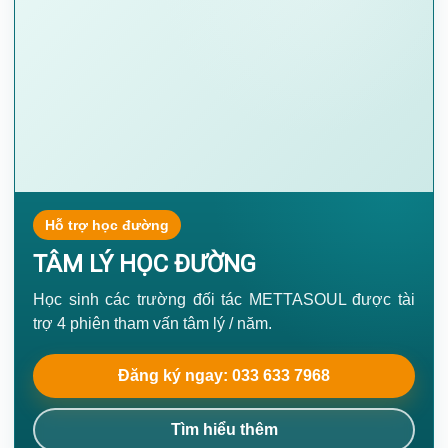
Hỗ trợ học đường
TÂM LÝ HỌC ĐƯỜNG
Học sinh các trường đối tác METTASOUL được tài
trợ 4 phiên tham vấn tâm lý / năm.
Đăng ký ngay: 033 633 7968
Tìm hiểu thêm