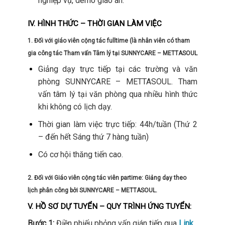
nghiệp vụ, demo giáo án.
IV. HÌNH THỨC – THỜI GIAN LÀM VIỆC
1. Đối với giáo viên cộng tác fulltime (là nhân viên có tham
gia công tác Tham vấn Tâm lý tại SUNNYCARE – METTASOUL
Giảng dạy trực tiếp tại các trường và văn
phòng SUNNYCARE – METTASOUL. Tham
vấn tâm lý tại văn phòng qua nhiều hình thức
khi không có lịch dạy.
Thời gian làm việc trực tiếp: 44h/tuần (Thứ 2
– đến hết Sáng thứ 7 hàng tuần)
Có cơ hội thăng tiến cao.
2. Đối với Giáo viên cộng tác viên partime:
Giảng dạy theo
lịch phân công bởi SUNNYCARE – METTASOUL.
V. HỒ SƠ DỰ TUYỂN – QUY TRÌNH ỨNG TUYỂN:
Bước 1:
Điền phiếu phỏng vấn gián tiếp qua
Link