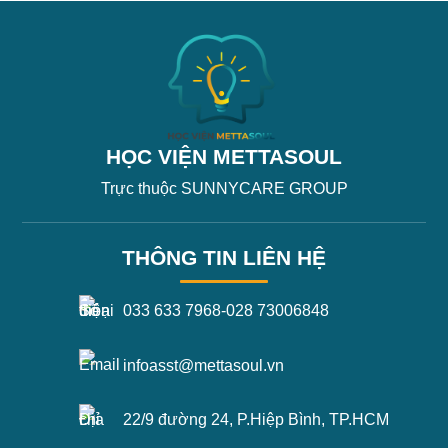
HỌC VIỆN METTASOUL
Trực thuộc SUNNYCARE GROUP
THÔNG TIN LIÊN HỆ
033 633 7968
-
028 73006848
infoasst@mettasoul.vn
22/9 đường 24, P.Hiệp Bình, TP.HCM