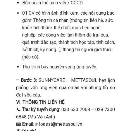
Bản scan thẻ sinh viên/ CCCD
01 CV có hình ảnh đính kèm, các nội dung bao
gồm: Thông tin cá nhân (thông tin liên hệ, sức
khỏe tinh thần/ thể chất; mục tiêu nghề
nghiệp, các công việc làm thêm đã trải qua,
quá trình đào tạo, thành tích học tập, tính cách,
sở thích, kỹ năng…), thông tin người giới thiệu
(nếu có).
Thư trình bày nguyện vọng ứng tuyển.
– Bước 3:
SUNNYCARE – METTASOUL hẹn lịch
phỏng vấn ứng viên qua email với những hồ sơ
đạt yêu cầu.
VI. THÔNG TIN LIÊN HỆ
📞
Thư ký tuyển dụng
: 033 633 7968 – 028 7300
6848 (Ms Vân Anh)
📧
Email
: infoasst@mettasoul.vn