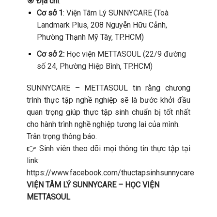
🎯
Địa chỉ
:
Cơ sở 1
: Viện Tâm Lý SUNNYCARE (Toà
Landmark Plus, 208 Nguyễn Hữu Cảnh,
Phường Thạnh Mỹ Tây, TP.HCM)
Cơ sở 2:
Học viện METTASOUL (22/9 đường
số 24, Phường Hiệp Bình, TP.HCM)
SUNNYCARE – MET
TASOUL tin rằng chương
trình thực tập nghề nghiệp sẽ là bước khởi đầu
quan trọng giúp thực tập sinh chuẩn bị tốt nhất
cho hành trình nghề nghiệp tương lai của mình.
Trân trọng thông báo.
👉 Sinh viên theo dõi mọi thông tin thực tập tại
link:
https://www.facebook.com/thuctapsinhsunnycare
VIỆN TÂM LÝ SUNNYCARE – HỌC VIỆN
METTASOUL