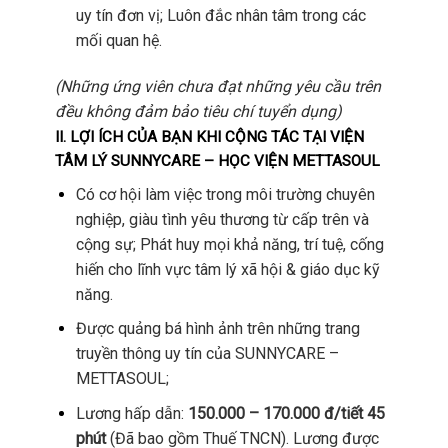
uy tín đơn vị; Luôn đắc nhân tâm trong các
mối quan hệ.
(Những ứng viên chưa đạt những yêu cầu trên
đều không đảm bảo tiêu chí tuyển dụng)
II. LỢI ÍCH CỦA BẠN KHI CỘNG TÁC TẠI VIỆN
TÂM LÝ SUNNYCARE – HỌC VIỆN METTASOUL
Có cơ hội làm việc trong môi trường chuyên
nghiệp, giàu tình yêu thương từ cấp trên và
cộng sự; Phát huy mọi khả năng, trí tuệ, cống
hiến cho lĩnh vực tâm lý xã hội & giáo dục kỹ
năng.
Được quảng bá hình ảnh trên những trang
truyền thông uy tín của SUNNYCARE –
METTASOUL;
Lương hấp dẫn:
150.000 – 170.000 đ/tiết 45
phút
(Đã bao gồm Thuế TNCN). Lương được