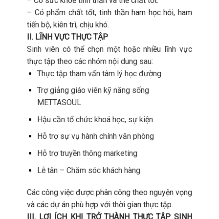
– Có sức khoẻ tinh thần và thể chất tốt.
– Có phẩm chất tốt, tinh thần ham học hỏi, ham
tiến bộ, kiên trì, chịu khó.
II. LĨNH VỰC THỰC TẬP
Sinh viên có thể chọn một hoặc nhiều lĩnh vực
thực tập theo các nhóm nội dung sau:
Th
ực tập tham vấn
t
âm
lý
h
ọc
đư
ờng
Trợ giảng
gi
áo
viên
k
ỹ n
ăng s
ống
METTASOUL
Hậu cần tổ chức
kho
á
h
ọc, sự kiện
Hỗ trợ sự vụ
h
ành
chính
v
ăn
ph
òng
H
ỗ trợ truyền
th
ông
marketing
Lễ tân – Chăm sóc khách hàng
Các công việc được phân công theo nguyện vọng
và các dự án phù hợp với thời gian thực tập.
III. LỢI ÍCH KHI TRỞ THÀNH THỰC TẬP SINH