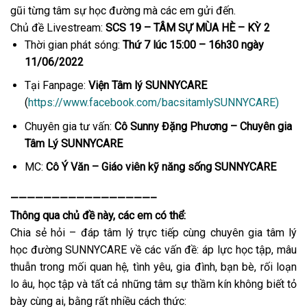
gũi từng tâm sự học đường mà các em gửi đến.
Chủ đề Livestream:
SCS 1
9
– TÂM
SỰ MÙA HÈ – KỲ
2
Thời gian phát sóng:
Thứ 7 lúc 15:00 – 16h30 ngày
11
/06
/202
2
Tại Fanpage:
Viện Tâm lý SUNNYCARE
(
https://www.facebook.com/bacsitamlySUNNYCARE)
Chuyên gia tư vấn:
Cô Sunny Đặng Phương
– Chuyên
gia
Tâm Lý
SUNNYCARE
MC:
Cô
Ý Văn –
Giáo viên kỹ năng sống SUNNYCARE
—————————————————–
Thông qua chủ đề này, các em có thể:
Chia sẻ hỏi – đáp tâm lý trực tiếp cùng chuyên gia tâm lý
học đường SUNNYCARE về các vấn đề: áp lực học tập, mâu
thuẫn trong mối quan hệ, tình yêu, gia đình, bạn bè, rối loạn
lo âu, học tập và tất cả những tâm sự thầm kín không biết tỏ
bày cùng ai, bằng rất nhiều cách thức: