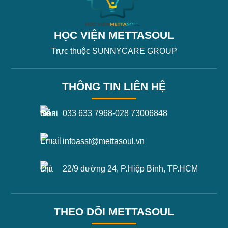
HỌC VIỆN METTASOUL
Trực thuộc SUNNYCARE GROUP
THÔNG TIN LIÊN HỆ
033 633 7968
-
028 73006848
infoasst@mettasoul.vn
22/9 đường 24, P.Hiệp Bình, TP.HCM
THEO DÕI METTASOUL