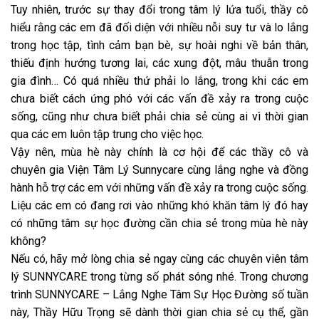
Tuy nhiên, trước sự thay đổi trong tâm lý lứa tuổi, thầy cô
hiểu rằng các em đã đối diện với nhiều nỗi suy tư và lo lắng
trong học tập, tình cảm bạn bè, sự hoài nghi về bản thân,
thiếu định hướng tương lai, các xung đột, mâu thuẫn trong
gia đình… Có quá nhiều thứ phải lo lắng, trong khi các em
chưa biết cách ứng phó với các vấn đề xảy ra trong cuộc
sống, cũng như chưa biết phải chia sẻ cùng ai vì thời gian
qua các em luôn tập trung cho việc học.
Vậy nên, mùa hè này chính là cơ hội để các thầy cô và
chuyên gia Viện Tâm Lý Sunnycare cùng lắng nghe và đồng
hành hỗ trợ các em với những vấn đề xảy ra trong cuộc sống.
Liệu các em có đang rơi vào những khó khăn tâm lý đó hay
có những tâm sự học đường cần chia sẻ trong mùa hè này
không?
Nếu có, hãy mở lòng chia sẻ ngay cùng các chuyên viên tâm
lý SUNNYCARE trong từng số phát sóng nhé. Trong chương
trình SUNNYCARE – Lắng Nghe Tâm Sự Học Đường số tuần
này, Thầy Hữu Trọng sẽ dành thời gian chia sẻ cụ thể, gần