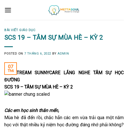
Skip
to
content
BÀI VIẾT GIÁO DỤC
SCS 19 – TÂM SỰ MÙA HÈ – KỲ 2
POSTED ON
7 THÁNG 6, 2022
BY
ADMIN
07
Th6
LIVESTREAM SUNNYCARE LẮNG NGHE TÂM SỰ HỌC
ĐƯỜNG
SCS 1
9
–
TÂM SỰ MÙA HÈ – KỲ
2
Các em học sinh thân mến,
Mùa hè đã đến rồi, chắc hẳn các em vừa trải qua một năm
học với thật nhiều kỷ niệm học đường đáng nhớ phải không?